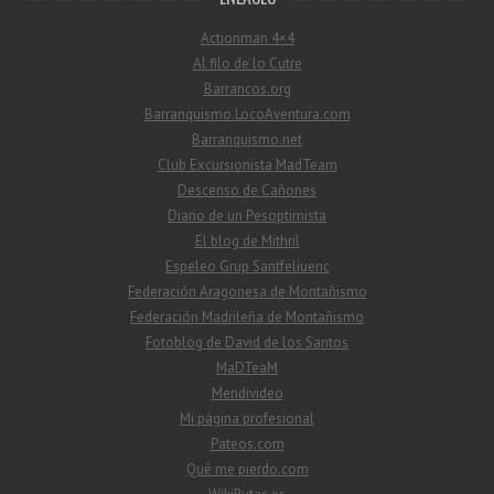
Actionman 4×4
Al filo de lo Cutre
Barrancos.org
Barranquismo.LocoAventura.com
Barranquismo.net
Club Excursionista MadTeam
Descenso de Cañones
Diario de un Pesoptimista
El blog de Mithril
Espeleo Grup Santfeliuenc
Federación Aragonesa de Montañismo
Federación Madrileña de Montañismo
Fotoblog de David de los Santos
MaDTeaM
Mendivideo
Mi página profesional
Pateos.com
Qué me pierdo.com