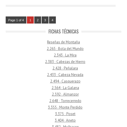
Page 1 of 4
1
2
3
4
FICHAS TÉCNICAS
Reseñas de Montaña
2.265 · Bola del Mundo
2.343 · La Mira
2.383 · Cabezas de Hierro
2.428 · Peñalara
2.433 · Cabeza Nevada
2.494 · Casquerazo
2.564 · La Galana
2.592 · Almanzor
2.648 · Torrecerredo
3.355 · Monte Perdido
3.375 · Poset
3.404 · Aneto
3.482 · Mulhacen