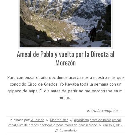
Ameal de Pablo y vuelta por la Directa al
Morezón
Para comenzar el año decidimos acercarnos a nuestro más que
conocido Circo de Gredos. Yo llevaba toda la semana con un
gripazo de aúpa. El día antes de partir no me encontraba en mi
mejor…
Entrada completa →
Publicado por:
Vallekano
//
Montañismo
//
alpinismo
,
amea de pablo
,
ameal
,
canal
,
circo de gredos
,
geologos
,
gredos
,
morezón
,
risco moreno
//
enero 7, 2012
//
Comentario