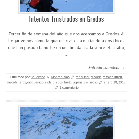
Intentos frustrados en Gredos
Tercer fin de semana del año que nos acercamos a Gredos. Al
llegar vemos como la guardia civil está multando a dos chicos
que han pasado la noche en una tienda tirada sobre el asfalto,
…
Entrada completa →
Publicado por:
Vallekano
//
Montañismo
//
canal facil
,
cascada
,
cascada dificil
,
cascada feroz
,
casquerazo
,
elola
,
gredos
,
hielo
,
laguna
,
via nacho
//
enero 28, 2012
//
1 comentario