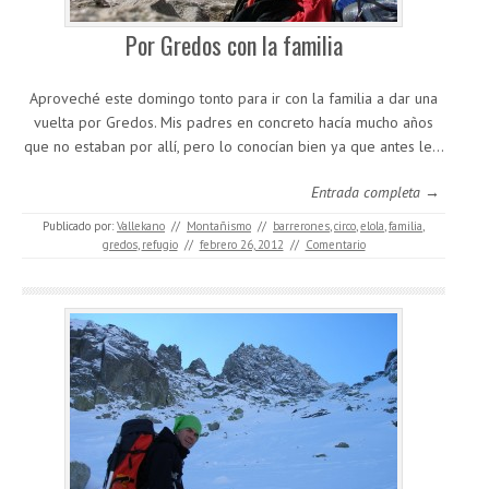
Por Gredos con la familia
Aproveché este domingo tonto para ir con la familia a dar una
vuelta por Gredos. Mis padres en concreto hacía mucho años
que no estaban por allí, pero lo conocían bien ya que antes le…
Entrada completa →
Publicado por:
Vallekano
//
Montañismo
//
barrerones
,
circo
,
elola
,
familia
,
gredos
,
refugio
//
febrero 26, 2012
//
Comentario