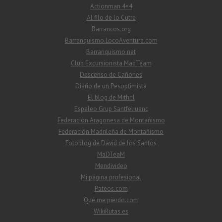
Actionman 4×4
Al filo de lo Cutre
Barrancos.org
Barranquismo.LocoAventura.com
Barranquismo.net
Club Excursionista MadTeam
Descenso de Cañones
Diario de un Pesoptimista
El blog de Mithril
Espeleo Grup Santfeliuenc
Federación Aragonesa de Montañismo
Federación Madrileña de Montañismo
Fotoblog de David de los Santos
MaDTeaM
Mendivideo
Mi página profesional
Pateos.com
Qué me pierdo.com
WikiRutas.es