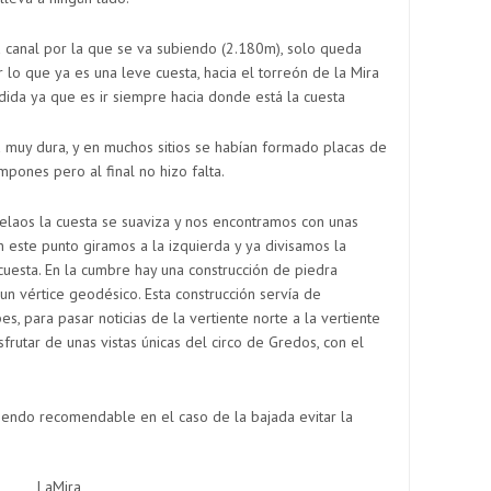
 canal por la que se va subiendo (2.180m), solo queda
r lo que ya es una leve cuesta, hacia el torreón de la Mira
dida ya que es ir siempre hacia donde está la cuesta
a muy dura, y en muchos sitios se habían formado placas de
mpones pero al final no hizo falta.
laos la cuesta se suaviza y nos encontramos con unas
 este punto giramos a la izquierda y ya divisamos la
cuesta. En la cumbre hay una construcción de piedra
a un vértice geodésico. Esta construcción servía de
es, para pasar noticias de la vertiente norte a la vertiente
frutar de unas vistas únicas del circo de Gredos, con el
siendo recomendable en el caso de la bajada evitar la
LaMira