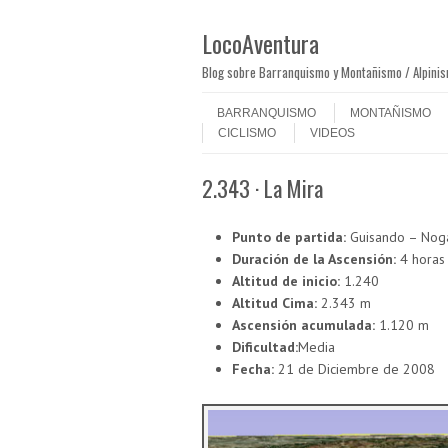
LocoAventura
Blog sobre Barranquismo y Montañismo / Alpini
Saltar al contenido
Menú
BARRANQUISMO
MONTAÑISMO
CICLISMO
VIDEOS
2.343 · La Mira
Punto de partida:
Guisando – Noga
Duración de la Ascensión:
4 horas
Altitud de inicio:
1.240
Altitud Cima:
2.343 m
Ascensión acumulada:
1.120 m
Dificultad:
Media
Fecha:
21 de Diciembre de 2008