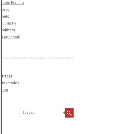
 Monte Perdido
 Poset
 Aneto
 Mulhacen
 Breithorn
ón por email
ntradas
comentarios
s.org