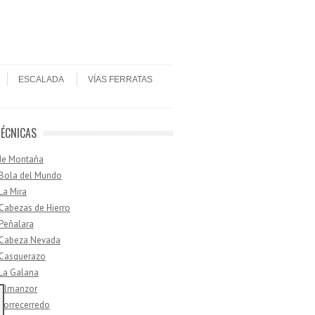
ESCALADA
VÍAS FERRATAS
TÉCNICAS
de Montaña
 Bola del Mundo
 La Mira
 Cabezas de Hierro
 Peñalara
· Cabeza Nevada
 Casquerazo
 La Galana
 Almanzor
 Torrecerredo