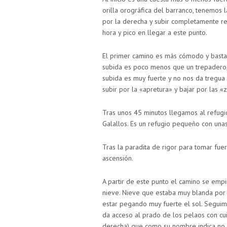
orilla orográfica del barranco, tenemos l
por la derecha y subir completamente re
hora y pico en llegar a este punto.
El primer camino es más cómodo y basta
subida es poco menos que un trepadero
subida es muy fuerte y no nos da tregua
subir por la «apretura» y bajar por las «z
Tras unos 45 minutos llegamos al refugio
Galallos. Es un refugio pequeño con unas
Tras la paradita de rigor para tomar fuerz
ascensión.
A partir de este punto el camino se emp
nieve. Nieve que estaba muy blanda por es
estar pegando muy fuerte el sol. Seguimo
da acceso al prado de los pelaos con cuid
derecha) que como su nombre indica no l