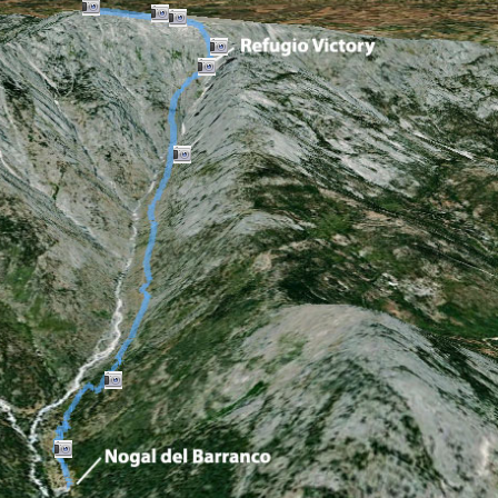
3.355 ·
3.375 ·
3.404 ·
3.482 ·
4.164 ·
Suscripci
META
Acceder
Feed de e
Feed de 
WordPres
Buscar