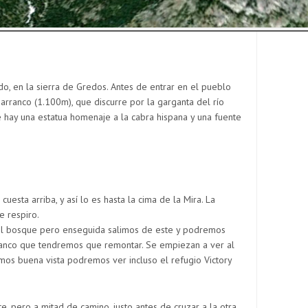
do, en la sierra de Gredos. Antes de entrar en el pueblo
arranco (1.100m), que discurre por la garganta del río
hay una estatua homenaje a la cabra hispana y una fuente
esta arriba, y así lo es hasta la cima de la Mira. La
e respiro.
el bosque pero enseguida salimos de este y podremos
ranco que tendremos que remontar. Se empiezan a ver al
mos buena vista podremos ver incluso el refugio Victory
e, pero a mitad de camino, justo antes de cruzar a la otra