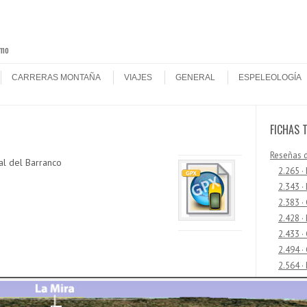
smo
CARRERAS MONTAÑA
VIAJES
GENERAL
ESPELEOLOGÍA
FICHAS 
Reseñas 
l del Barranco
2.265 ·
2.343 ·
2.383 ·
2.428 ·
2.433 
2.494 ·
2.564 ·
2.592 ·
2.648 ·