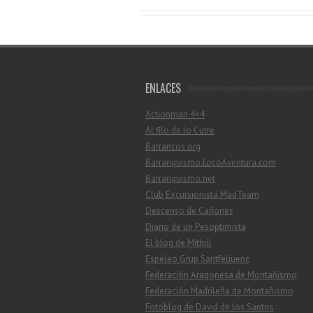
ENLACES
Actionman 4×4
Al filo de lo Cutre
Barrancos.org
Barranquismo.LocoAventura.com
Barranquismo.net
Club Excursionista MadTeam
Descenso de Cañones
Diario de un Pesoptimista
El blog de Mithril
Espeleo Grup Santfeliuenc
Federación Aragonesa de Montañismo
Federación Madrileña de Montañismo
Fotoblog de David de los Santos