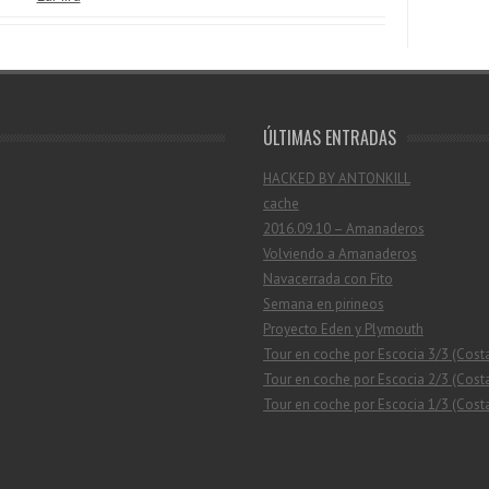
ÚLTIMAS ENTRADAS
HACKED BY ANTONKILL
cache
2016.09.10 – Amanaderos
Volviendo a Amanaderos
Navacerrada con Fito
Semana en pirineos
Proyecto Eden y Plymouth
Tour en coche por Escocia 3/3 (Cost
Tour en coche por Escocia 2/3 (Costa
Tour en coche por Escocia 1/3 (Costa