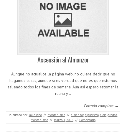
Ascensión al Almanzor
Aunque no actualice la página web, no quiere decir que no
hagamos cosas, aunque si es verdad que no es que estemos
saliendo todos los fines de semana. Aún así espero retomar la
rutina y…
Entrada completa →
Publicado por:
Vallekano
//
Montañismo
//
almanzor
,
alpinismo
,
elola
,
gredos
,
Montañismo
//
marzo 1, 2008
//
Comentario