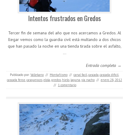
Intentos frustrados en Gredos
Tercer fin de semana del año que nos acercamos a Gredos. Al
llegar vemos como la guardia civil está multando a dos chicos
que han pasado la noche en una tienda tirada sobre el asfalto,
…
Entrada completa →
Publicado por:
Vallekano
//
Montañismo
//
canal facil
,
cascada
,
cascada dificil
,
cascada feroz
,
casquerazo
,
elola
,
gredos
,
hielo
,
laguna
,
via nacho
//
enero 28, 2012
//
1 comentario