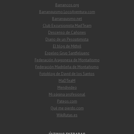
Barrancos.org
Barranquismo.LocoAventura.com
Barranquismo.net
Club Excursionista MadTeam
Descenso de Cañones
Diario de un Pesoptimista
El blog de Mithril
Espeleo Grup Santfeliuenc
Federación Aragonesa de Montañismo
Federación Madrileña de Montañismo
Fotoblog de David de los Santos
MaDTeaM
Mendivideo
Mi página profesional
Pateos.com
Qué me pierdo.com
WikiRutas.es