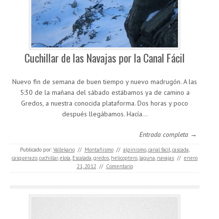
Cuchillar de las Navajas por la Canal Fácil
Nuevo fin de semana de buen tiempo y nuevo madrugón. A las
5:30 de la mañana del sábado estábamos ya de camino a
Gredos, a nuestra conocida plataforma. Dos horas y poco
después llegábamos. Hacía…
Entrada completa →
Publicado por:
Vallekano
//
Montañismo
//
alpinismo
,
canal facil
,
cascada
,
casquerazo
,
cuchillar
,
elola
,
Escalada
,
gredos
,
helicoptero
,
laguna
,
navajas
//
enero
21, 2012
//
Comentario