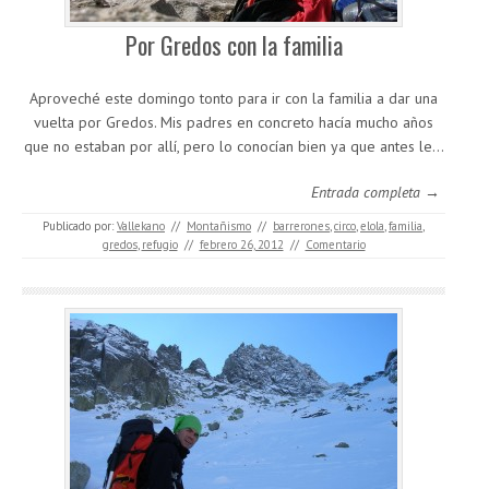
Por Gredos con la familia
Aproveché este domingo tonto para ir con la familia a dar una
vuelta por Gredos. Mis padres en concreto hacía mucho años
que no estaban por allí, pero lo conocían bien ya que antes le…
Entrada completa →
Publicado por:
Vallekano
//
Montañismo
//
barrerones
,
circo
,
elola
,
familia
,
gredos
,
refugio
//
febrero 26, 2012
//
Comentario