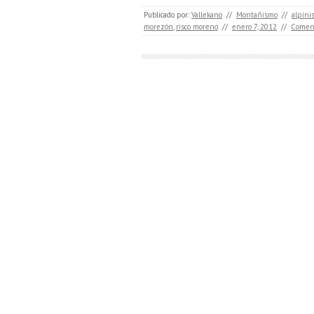
Publicado por:
Vallekano
//
Montañismo
//
alpini
morezón
,
risco moreno
//
enero 7, 2012
//
Coment