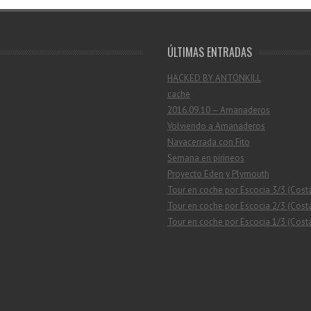
ÚLTIMAS ENTRADAS
HACKED BY ANTONKILL
cache
2016.09.10 – Amanaderos
Volviendo a Amanaderos
Navacerrada con Fito
Semana en pirineos
Proyecto Eden y Plymouth
Tour en coche por Escocia 3/3 (Cost
Tour en coche por Escocia 2/3 (Costa
Tour en coche por Escocia 1/3 (Costa