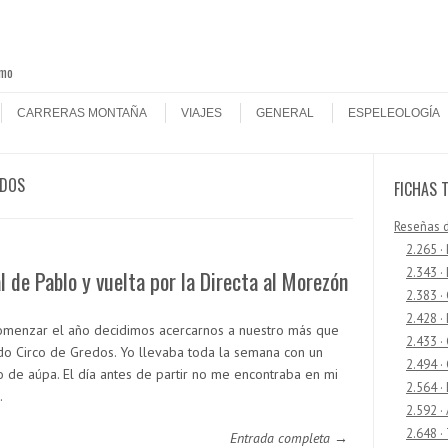
smo
CARRERAS MONTAÑA
VIAJES
GENERAL
ESPELEOLOGÍA
EDOS
FICHAS 
Reseñas 
2.265 ·
2.343 ·
 de Pablo y vuelta por la Directa al Morezón
2.383 ·
2.428 ·
omenzar el año decidimos acercarnos a nuestro más que
2.433 
do Circo de Gredos. Yo llevaba toda la semana con un
2.494 ·
o de aúpa. El día antes de partir no me encontraba en mi
2.564 ·
…
2.592 ·
2.648 ·
Entrada completa →