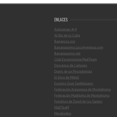
ENLACES
Actionman 4×4
Al filo de lo Cutre
Barrancos.org
Barranquismo.LocoAventura.com
Barranquismo.net
Club Excursionista MadTeam
Descenso de Cañones
Diario de un Pesoptimista
El blog de Mithril
Espeleo Grup Santfeliuenc
Federación Aragonesa de Montañismo
Federación Madrileña de Montañismo
Fotoblog de David de los Santos
MaDTeaM
Mendivideo