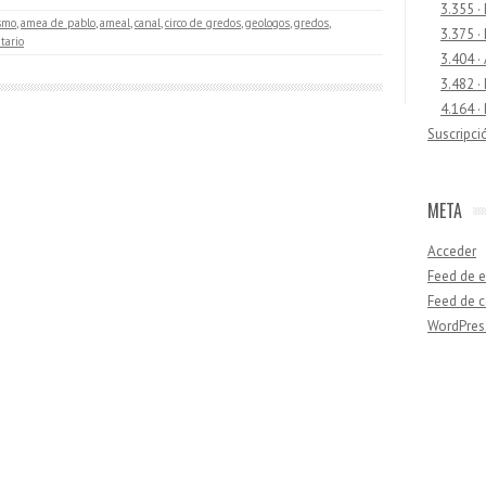
3.355 ·
smo
,
amea de pablo
,
ameal
,
canal
,
circo de gredos
,
geologos
,
gredos
,
3.375 ·
ario
3.404 ·
3.482 ·
4.164 ·
Suscripci
META
Acceder
Feed de e
Feed de 
WordPres
Buscar