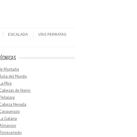
ESCALADA
VÍAS FERRATAS
TÉCNICAS
de Montaña
 Bola del Mundo
 La Mira
 Cabezas de Hierro
 Peñalara
· Cabeza Nevada
 Casquerazo
 La Galana
 Almanzor
 Torrecerredo