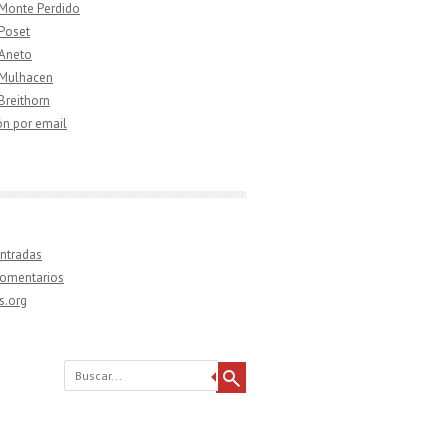
 Monte Perdido
 Poset
 Aneto
 Mulhacen
 Breithorn
ón por email
ntradas
comentarios
s.org