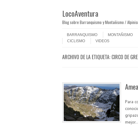
LocoAventura
Blog sobre Barranquismo y Montañismo / Alpini
Saltar al contenido
Menú
BARRANQUISMO
MONTAÑISMO
CICLISMO
VIDEOS
ARCHIVO DE LA ETIQUETA:
CIRCO DE GR
Ameal
Para c
conoci
gripaz
mejor