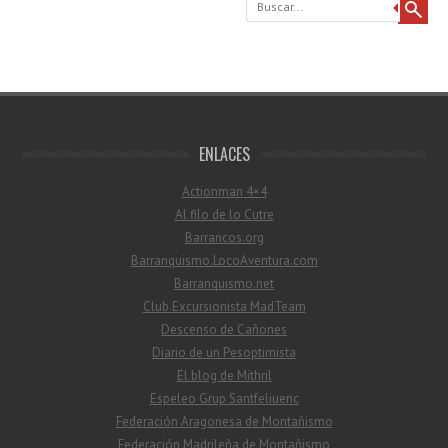
ENLACES
Actionman 4×4
Al filo de lo Cutre
Barrancos.org
Barranquismo.LocoAventura.com
Barranquismo.net
Club Excursionista MadTeam
Descenso de Cañones
Diario de un Pesoptimista
El blog de Mithril
Espeleo Grup Santfeliuenc
Federación Aragonesa de Montañismo
Federación Madrileña de Montañismo