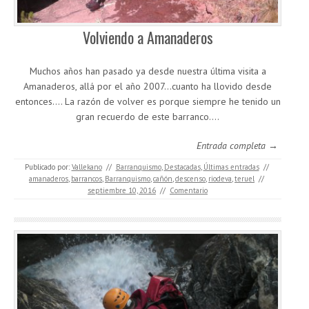
Volviendo a Amanaderos
Muchos años han pasado ya desde nuestra última visita a
Amanaderos, allá por el año 2007…cuanto ha llovido desde
entonces…. La razón de volver es porque siempre he tenido un
gran recuerdo de este barranco.…
Entrada completa →
Publicado por:
Vallekano
//
Barranquismo
,
Destacadas
,
Últimas entradas
//
amanaderos
,
barrancos
,
Barranquismo
,
cañón
,
descenso
,
riodeva
,
teruel
//
septiembre 10, 2016
//
Comentario