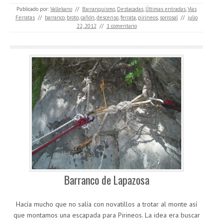
Publicado por:
Vallekano
//
Barranquismo
,
Destacadas
,
Últimas entradas
,
Vías
Ferratas
//
barranco
,
broto
,
cañón
,
descenso
,
ferrata
,
pirineos
,
sorrosal
//
julio
22, 2012
//
1 comentario
Barranco de Lapazosa
Hacía mucho que no salía con novatillos a trotar al monte así
que montamos una escapada para Pirineos. La idea era buscar