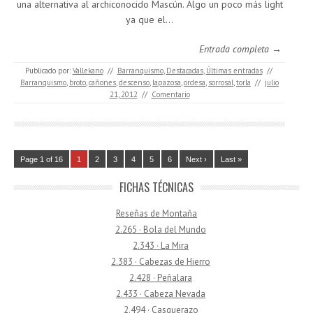
una alternativa al archiconocido Mascún. Algo un poco más light
ya que el…
Entrada completa →
Publicado por:
Vallekano
//
Barranquismo
,
Destacadas
,
Últimas entradas
//
Barranquismo
,
broto
,
cañones
,
descenso
,
lapazosa
,
ordesa
,
sorrosal
,
torla
//
julio
21, 2012
//
Comentario
Page 1 of 16
1
2
3
4
5
6
Next ›
Last »
FICHAS TÉCNICAS
Reseñas de Montaña
2.265 · Bola del Mundo
2.343 · La Mira
2.383 · Cabezas de Hierro
2.428 · Peñalara
2.433 · Cabeza Nevada
2.494 · Casquerazo