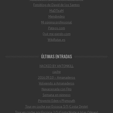
Fotoblog de David de los Santos
MaDTeaM
Mendivideo
Mi página profesional
Pateos.com
Qué me pierdo.com
WikiRutas.es
ÚLTIMAS ENTRADAS
HACKED BY ANTONKILL
cache
2016.09.10 – Amanaderos
Volviendo a Amanaderos
Navacerrada con Fito
Semana en pirineos
Proyecto Eden y Plymouth
Tour en coche por Escocia 3/3 (Costa Oeste)
Tour en coche por Escocia 2/3 (Costa Norte e Islas Orkney)