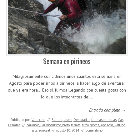
Semana en pirineos
Milagrosamente coincidimos unos cuantos esta semana en
Agosto para poder irnos a pirineos, a hacer algo de aventura,
que ya era hora… Eso si, fuimos llegando con cuenta gotas con
lo que los integrantes del…
Entrada completa →
Publicado por:
Vallekano
//
Barranquismo
,
Destacadas
,
Últimas entradas
,
Vías
Ferratas
//
barranco
,
Barranquismo
,
broto
,
ferrata
,
furco
,
gloces
,
lapazosa
,
Rafting
,
sacs
,
sorrosal
//
agosto 10, 2014
//
Comentario