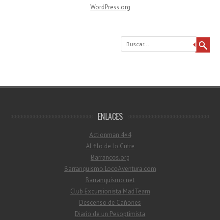
WordPress.org
Buscar
ENLACES
Actionman 4×4
Al filo de lo Cutre
Barrancos.org
Barranquismo.LocoAventura.com
Barranquismo.net
Club Excursionista MadTeam
Descenso de Cañones
Diario de un Pesoptimista