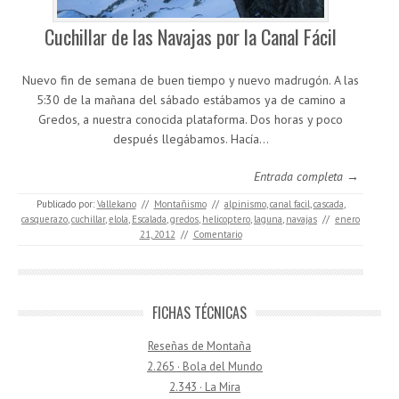
Cuchillar de las Navajas por la Canal Fácil
Nuevo fin de semana de buen tiempo y nuevo madrugón. A las
5:30 de la mañana del sábado estábamos ya de camino a
Gredos, a nuestra conocida plataforma. Dos horas y poco
después llegábamos. Hacía…
Entrada completa →
Publicado por:
Vallekano
//
Montañismo
//
alpinismo
,
canal facil
,
cascada
,
casquerazo
,
cuchillar
,
elola
,
Escalada
,
gredos
,
helicoptero
,
laguna
,
navajas
//
enero
21, 2012
//
Comentario
FICHAS TÉCNICAS
Reseñas de Montaña
2.265 · Bola del Mundo
2.343 · La Mira