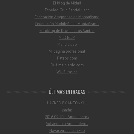
El blog de Mithril
Espeleo Grup Santfeliuenc
Federación Aragonesa de Montañismo
Federación Madrileña de Montañismo
Fotoblog de David de los Santos
MaDTeaM
Mendivideo
Mi página profesional
Pateos.com
Qué me pierdo.com
WikiRutas.es
ÚLTIMAS ENTRADAS
HACKED BY ANTONKILL
cache
2016.09.10 – Amanaderos
Volviendo a Amanaderos
Navacerrada con Fito