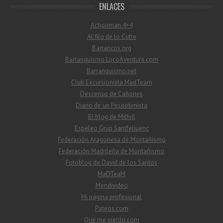
ENLACES
Actionman 4×4
Al filo de lo Cutre
Barrancos.org
Barranquismo.LocoAventura.com
Barranquismo.net
Club Excursionista MadTeam
Descenso de Cañones
Diario de un Pesoptimista
El blog de Mithril
Espeleo Grup Santfeliuenc
Federación Aragonesa de Montañismo
Federación Madrileña de Montañismo
Fotoblog de David de los Santos
MaDTeaM
Mendivideo
Mi página profesional
Pateos.com
Qué me pierdo.com