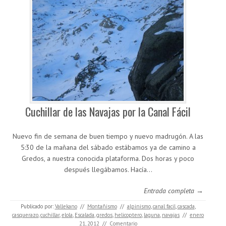
Cuchillar de las Navajas por la Canal Fácil
Nuevo fin de semana de buen tiempo y nuevo madrugón. A las
5:30 de la mañana del sábado estábamos ya de camino a
Gredos, a nuestra conocida plataforma. Dos horas y poco
después llegábamos. Hacía…
Entrada completa →
Publicado por:
Vallekano
//
Montañismo
//
alpinismo
,
canal facil
,
cascada
,
casquerazo
,
cuchillar
,
elola
,
Escalada
,
gredos
,
helicoptero
,
laguna
,
navajas
//
enero
21, 2012
//
Comentario