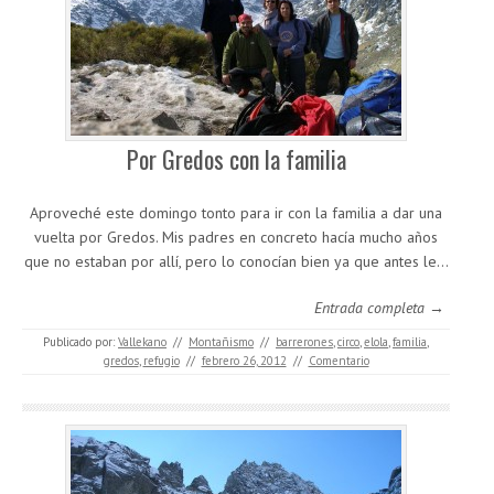
Por Gredos con la familia
Aproveché este domingo tonto para ir con la familia a dar una
vuelta por Gredos. Mis padres en concreto hacía mucho años
que no estaban por allí, pero lo conocían bien ya que antes le…
Entrada completa →
Publicado por:
Vallekano
//
Montañismo
//
barrerones
,
circo
,
elola
,
familia
,
gredos
,
refugio
//
febrero 26, 2012
//
Comentario