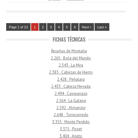
Page 1 of 13
1
2
3
4
5
6
Next ›
Last »
FICHAS TÉCNICAS
Reseñas de Montaña
2.265 · Bola del Mundo
2.343 · La Mira
2.383 · Cabezas de Hierro
2.428 · Peñalara
2.433 · Cabeza Nevada
2.494 · Casquerazo
2.564 · La Galana
2.592 · Almanzor
2.648 · Torrecerredo
3.355 · Monte Perdido
3.375 · Poset
3.404 · Aneto