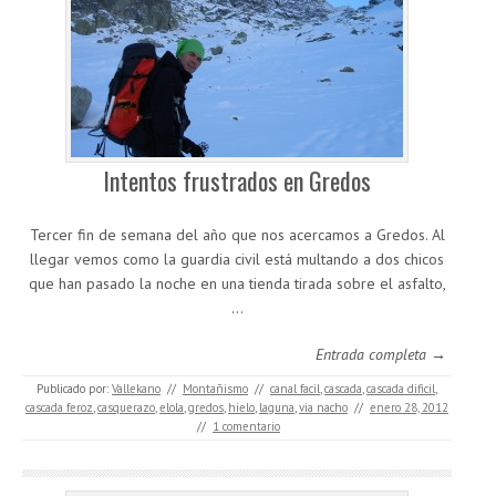
Intentos frustrados en Gredos
Tercer fin de semana del año que nos acercamos a Gredos. Al
llegar vemos como la guardia civil está multando a dos chicos
que han pasado la noche en una tienda tirada sobre el asfalto,
…
Entrada completa →
Publicado por:
Vallekano
//
Montañismo
//
canal facil
,
cascada
,
cascada dificil
,
cascada feroz
,
casquerazo
,
elola
,
gredos
,
hielo
,
laguna
,
via nacho
//
enero 28, 2012
//
1 comentario