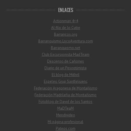
ENLACES
Actionman 4×4
Al filo de lo Cutre
Barrancos.org
Barranquismo.LocoAventura.com
Barranquismo.net
Club Excursionista MadTeam
Descenso de Cañones
Diario de un Pesoptimista
El blog de Mithril
Espeleo Grup Santfeliuenc
Federación Aragonesa de Montañismo
Federación Madrileña de Montañismo
Fotoblog de David de los Santos
MaDTeaM
Mendivideo
Mi página profesional
Pateos.com