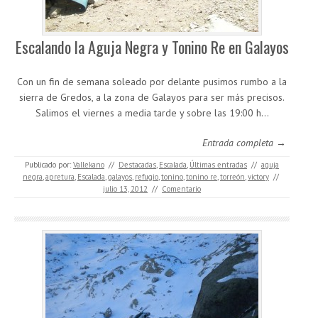
Escalando la Aguja Negra y Tonino Re en Galayos
Con un fin de semana soleado por delante pusimos rumbo a la
sierra de Gredos, a la zona de Galayos para ser más precisos.
Salimos el viernes a media tarde y sobre las 19:00 h…
Entrada completa →
Publicado por:
Vallekano
//
Destacadas
,
Escalada
,
Últimas entradas
//
aguja
negra
,
apretura
,
Escalada
,
galayos
,
refugio
,
tonino
,
tonino re
,
torreón
,
victory
//
julio 13, 2012
//
Comentario