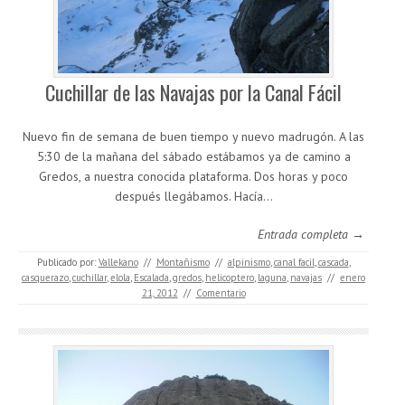
Cuchillar de las Navajas por la Canal Fácil
Nuevo fin de semana de buen tiempo y nuevo madrugón. A las
5:30 de la mañana del sábado estábamos ya de camino a
Gredos, a nuestra conocida plataforma. Dos horas y poco
después llegábamos. Hacía…
Entrada completa →
Publicado por:
Vallekano
//
Montañismo
//
alpinismo
,
canal facil
,
cascada
,
casquerazo
,
cuchillar
,
elola
,
Escalada
,
gredos
,
helicoptero
,
laguna
,
navajas
//
enero
21, 2012
//
Comentario