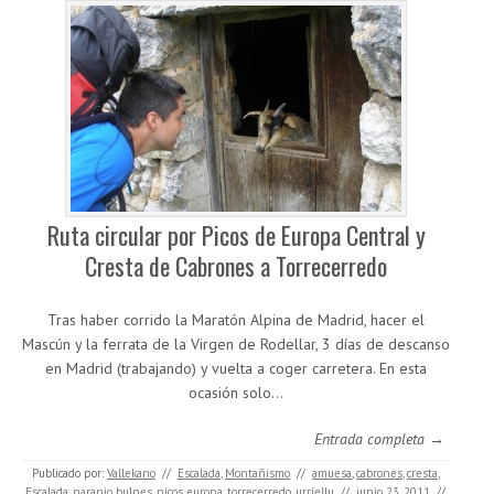
Ruta circular por Picos de Europa Central y
Cresta de Cabrones a Torrecerredo
Tras haber corrido la Maratón Alpina de Madrid, hacer el
Mascún y la ferrata de la Virgen de Rodellar, 3 días de descanso
en Madrid (trabajando) y vuelta a coger carretera. En esta
ocasión solo…
Entrada completa →
Publicado por:
Vallekano
//
Escalada
,
Montañismo
//
amuesa
,
cabrones
,
cresta
,
Escalada
,
naranjo bulnes
,
picos europa
,
torrecerredo
,
urriellu
//
junio 23, 2011
//