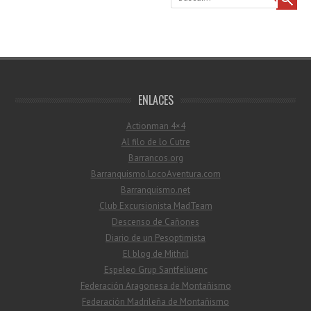
ENLACES
Actionman 4×4
Al filo de lo Cutre
Barrancos.org
Barranquismo.LocoAventura.com
Barranquismo.net
Club Excursionista MadTeam
Descenso de Cañones
Diario de un Pesoptimista
El blog de Mithril
Espeleo Grup Santfeliuenc
Federación Aragonesa de Montañismo
Federación Madrileña de Montañismo