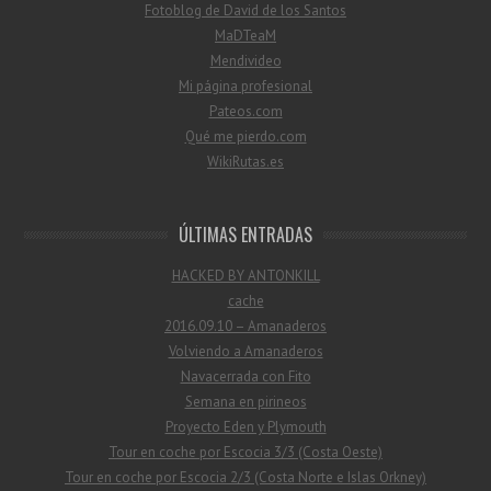
Fotoblog de David de los Santos
MaDTeaM
Mendivideo
Mi página profesional
Pateos.com
Qué me pierdo.com
WikiRutas.es
ÚLTIMAS ENTRADAS
HACKED BY ANTONKILL
cache
2016.09.10 – Amanaderos
Volviendo a Amanaderos
Navacerrada con Fito
Semana en pirineos
Proyecto Eden y Plymouth
Tour en coche por Escocia 3/3 (Costa Oeste)
Tour en coche por Escocia 2/3 (Costa Norte e Islas Orkney)