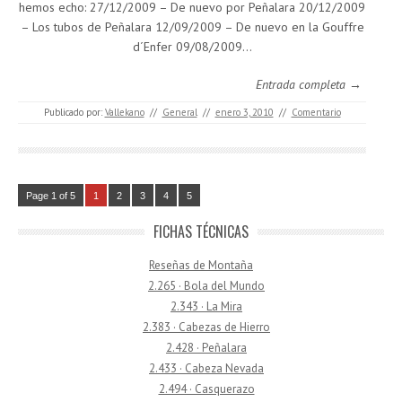
hemos echo: 27/12/2009 – De nuevo por Peñalara 20/12/2009
– Los tubos de Peñalara 12/09/2009 – De nuevo en la Gouffre
d´Enfer 09/08/2009…
Entrada completa →
Publicado por:
Vallekano
//
General
//
enero 3, 2010
//
Comentario
Page 1 of 5
1
2
3
4
5
FICHAS TÉCNICAS
Reseñas de Montaña
2.265 · Bola del Mundo
2.343 · La Mira
2.383 · Cabezas de Hierro
2.428 · Peñalara
2.433 · Cabeza Nevada
2.494 · Casquerazo