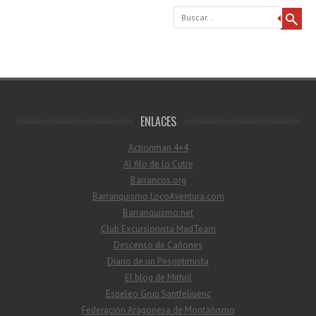
Buscar
ENLACES
Actionman 4×4
Al filo de lo Cutre
Barrancos.org
Barranquismo.LocoAventura.com
Barranquismo.net
Club Excursionista MadTeam
Descenso de Cañones
Diario de un Pesoptimista
El blog de Mithril
Espeleo Grup Santfeliuenc
Federación Aragonesa de Montañismo