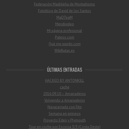
Federación Madrileña de Montañismo
Fotoblog de David de los Santos
MaDTeaM
Mendivideo
Mi página profesional
Pateos.com
Qué me pierdo.com
WikiRutas.es
ÚLTIMAS ENTRADAS
HACKED BY ANTONKILL
cache
2016.09.10 – Amanaderos
Volviendo a Amanaderos
Navacerrada con Fito
Semana en pirineos
Proyecto Eden y Plymouth
Tour en coche por Escocia 3/3 (Costa Oeste)