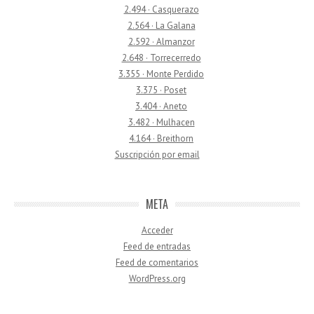
2.494 · Casquerazo
2.564 · La Galana
2.592 · Almanzor
2.648 · Torrecerredo
3.355 · Monte Perdido
3.375 · Poset
3.404 · Aneto
3.482 · Mulhacen
4.164 · Breithorn
Suscripción por email
META
Acceder
Feed de entradas
Feed de comentarios
WordPress.org