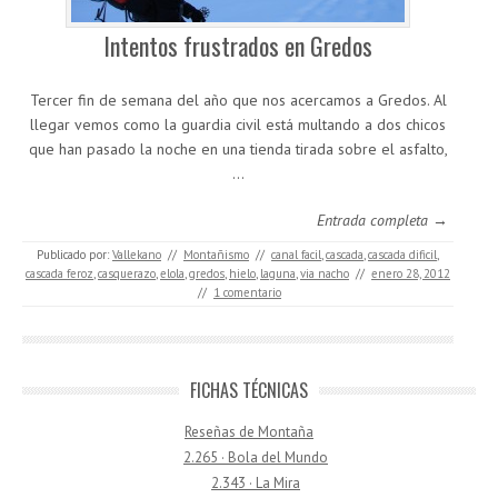
Intentos frustrados en Gredos
Tercer fin de semana del año que nos acercamos a Gredos. Al
llegar vemos como la guardia civil está multando a dos chicos
que han pasado la noche en una tienda tirada sobre el asfalto,
…
Entrada completa →
Publicado por:
Vallekano
//
Montañismo
//
canal facil
,
cascada
,
cascada dificil
,
cascada feroz
,
casquerazo
,
elola
,
gredos
,
hielo
,
laguna
,
via nacho
//
enero 28, 2012
//
1 comentario
FICHAS TÉCNICAS
Reseñas de Montaña
2.265 · Bola del Mundo
2.343 · La Mira