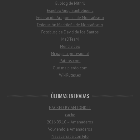
El blog de Mithril
Espeleo Grup Santfeliuenc
Federación Aragonesa de Montañismo
Federación Madrileña de Montañismo
Fotoblog de David de los Santos
MaDTeaM
Mendivideo
Mi página profesional
Pateos.com
Qué me pierdo.com
WikiRutas.es
ÚLTIMAS ENTRADAS
HACKED BY ANTONKILL
cache
2016.09.10 – Amanaderos
Volviendo a Amanaderos
Navacerrada con Fito