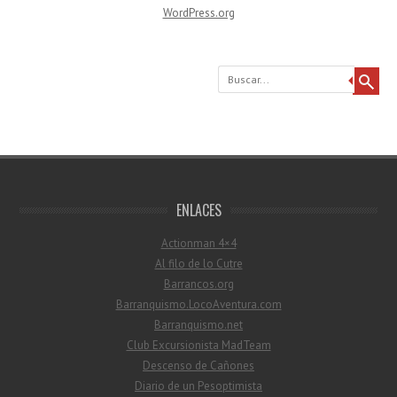
WordPress.org
Buscar
ENLACES
Actionman 4×4
Al filo de lo Cutre
Barrancos.org
Barranquismo.LocoAventura.com
Barranquismo.net
Club Excursionista MadTeam
Descenso de Cañones
Diario de un Pesoptimista