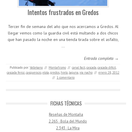
Intentos frustrados en Gredos
Tercer fin de semana del año que nos acercamos a Gredos. Al
llegar vemos como la guardia civil está multando a dos chicos
que han pasado la noche en una tienda tirada sobre el asfalto,
…
Entrada completa →
Publicado por:
Vallekano
//
Montañismo
//
canal facil
,
cascada
,
cascada dificil
,
cascada feroz
,
casquerazo
,
elola
,
gredos
,
hielo
,
laguna
,
via nacho
//
enero 28, 2012
//
1 comentario
FICHAS TÉCNICAS
Reseñas de Montaña
2.265 · Bola del Mundo
2.343 · La Mira