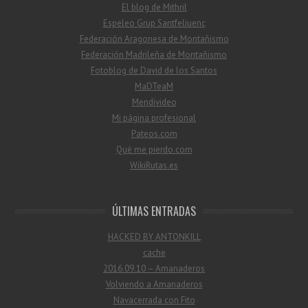
El blog de Mithril
Espeleo Grup Santfeliuenc
Federación Aragonesa de Montañismo
Federación Madrileña de Montañismo
Fotoblog de David de los Santos
MaDTeaM
Mendivideo
Mi página profesional
Pateos.com
Qué me pierdo.com
WikiRutas.es
ÚLTIMAS ENTRADAS
HACKED BY ANTONKILL
cache
2016.09.10 – Amanaderos
Volviendo a Amanaderos
Navacerrada con Fito