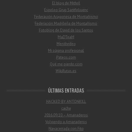
El blog de Mithril
Espeleo Grup Santfeliuenc
Federación Aragonesa de Montañismo
Federación Madrileña de Montañismo
Fotoblog de David de los Santos
MaDTeaM
Mendivideo
Mi página profesional
Pateos.com
Qué me pierdo.com
WikiRutas.es
ÚLTIMAS ENTRADAS
HACKED BY ANTONKILL
cache
2016.09.10 – Amanaderos
Volviendo a Amanaderos
Navacerrada con Fito