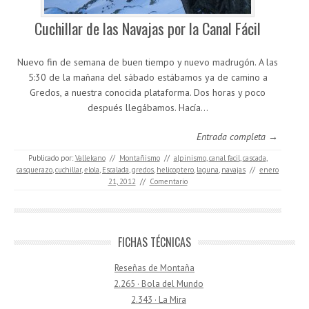
Cuchillar de las Navajas por la Canal Fácil
Nuevo fin de semana de buen tiempo y nuevo madrugón. A las
5:30 de la mañana del sábado estábamos ya de camino a
Gredos, a nuestra conocida plataforma. Dos horas y poco
después llegábamos. Hacía…
Entrada completa →
Publicado por:
Vallekano
//
Montañismo
//
alpinismo
,
canal facil
,
cascada
,
casquerazo
,
cuchillar
,
elola
,
Escalada
,
gredos
,
helicoptero
,
laguna
,
navajas
//
enero
21, 2012
//
Comentario
FICHAS TÉCNICAS
Reseñas de Montaña
2.265 · Bola del Mundo
2.343 · La Mira