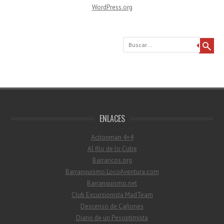
WordPress.org
Buscar
ENLACES
Actionman 4×4
Al filo de lo Cutre
Barrancos.org
Barranquismo.LocoAventura.com
Barranquismo.net
Club Excursionista MadTeam
Descenso de Cañones
Diario de un Pesoptimista