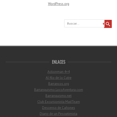
WordPress.org
Buscar
ENLACES
Actionman 4×4
Al filo de lo Cutre
Barrancos.org
Barranquismo.LocoAventura.com
Barranquismo.net
Club Excursionista MadTeam
Descenso de Cañones
Diario de un Pesoptimista