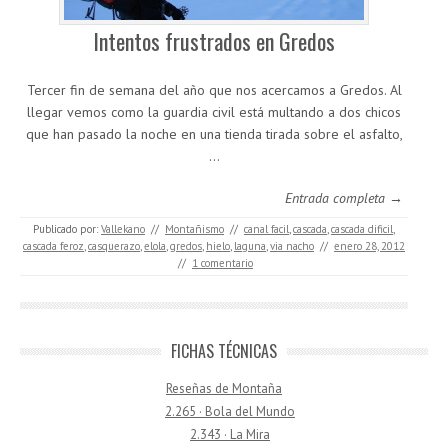
Intentos frustrados en Gredos
Tercer fin de semana del año que nos acercamos a Gredos. Al
llegar vemos como la guardia civil está multando a dos chicos
que han pasado la noche en una tienda tirada sobre el asfalto,
…
Entrada completa →
Publicado por:
Vallekano
//
Montañismo
//
canal facil
,
cascada
,
cascada dificil
,
cascada feroz
,
casquerazo
,
elola
,
gredos
,
hielo
,
laguna
,
via nacho
//
enero 28, 2012
//
1 comentario
FICHAS TÉCNICAS
Reseñas de Montaña
2.265 · Bola del Mundo
2.343 · La Mira