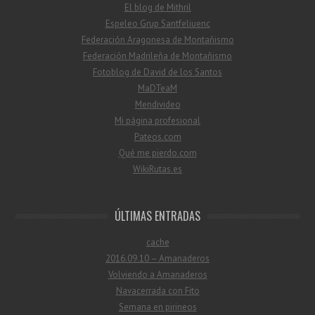
El blog de Mithril
Espeleo Grup Santfeliuenc
Federación Aragonesa de Montañismo
Federación Madrileña de Montañismo
Fotoblog de David de los Santos
MaDTeaM
Mendivideo
Mi página profesional
Pateos.com
Qué me pierdo.com
WikiRutas.es
ÚLTIMAS ENTRADAS
cache
2016.09.10 – Amanaderos
Volviendo a Amanaderos
Navacerrada con Fito
Semana en pirineos