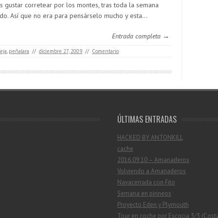
s gustar corretear por los montes, tras toda la semana
ndo. Así que no era para pensárselo mucho y esta…
Entrada completa →
ceja
,
peñalara
//
diciembre 27, 2009
//
Comentario
ÚLTIMAS ENTRADAS
HACKED BY ANTONKILL
cache
2016.09.10 – Amanaderos
Volviendo a Amanaderos
Navacerrada con Fito
Semana en pirineos
Proyecto Eden y Plymouth
Tour en coche por Escocia 3/3 (Cost