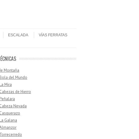
ESCALADA
VÍAS FERRATAS
TÉCNICAS
de Montaña
 Bola del Mundo
 La Mira
 Cabezas de Hierro
 Peñalara
· Cabeza Nevada
 Casquerazo
 La Galana
 Almanzor
 Torrecerredo