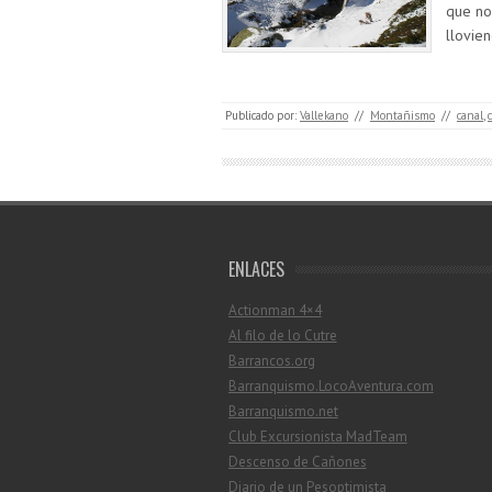
que no
llovie
Publicado por:
Vallekano
//
Montañismo
//
canal
,
ENLACES
Actionman 4×4
Al filo de lo Cutre
Barrancos.org
Barranquismo.LocoAventura.com
Barranquismo.net
Club Excursionista MadTeam
Descenso de Cañones
Diario de un Pesoptimista