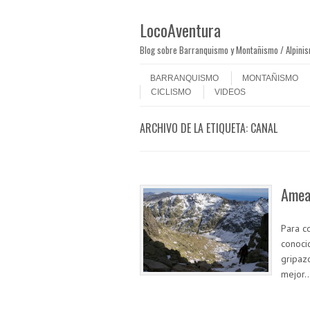
LocoAventura
Blog sobre Barranquismo y Montañismo / Alpini
Saltar al contenido
Menú
BARRANQUISMO
MONTAÑISMO
CICLISMO
VIDEOS
ARCHIVO DE LA ETIQUETA:
CANAL
Ameal
Para c
conoci
gripaz
mejor