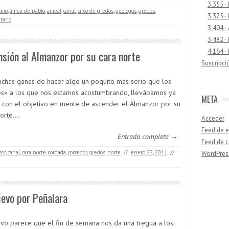
3.355 ·
smo
,
amea de pablo
,
ameal
,
canal
,
circo de gredos
,
geologos
,
gredos
,
3.375 ·
ario
3.404 ·
3.482 ·
4.164 ·
sión al Almanzor por su cara norte
Suscripci
chas ganas de hacer algo un poquito más serio que los
s» a los que nos estamos acostumbrando, llevábamos ya
META
 con el objetivo en mente de ascender el Almanzor por su
norte.…
Acceder
Feed de e
Entrada completa →
Feed de 
zor
,
canal
,
cara norte
,
cordada
,
corredor
,
gredos
,
norte
//
enero 22, 2011
//
WordPres
Buscar
evo por Peñalara
vo parece que el fin de semana nos da una tregua a los