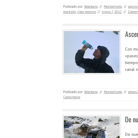
Publicado por:
Vallekano
//
Montañismo
//
alpini
morezón
,
risco moreno
//
enero 7, 2012
//
Coment
Ascen
Con mu
«paseo
tiempo
canal 
Publicado por:
Vallekano
//
Montañismo
//
alman
Comentario
De nu
De nue