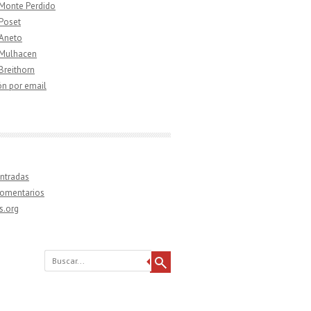
 Monte Perdido
 Poset
 Aneto
 Mulhacen
 Breithorn
ón por email
ntradas
comentarios
s.org