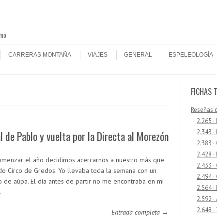
smo
CARRERAS MONTAÑA
VIAJES
GENERAL
ESPELEOLOGÍA
FICHAS 
Reseñas 
2.265 ·
2.343 ·
 de Pablo y vuelta por la Directa al Morezón
2.383 ·
2.428 ·
omenzar el año decidimos acercarnos a nuestro más que
2.433 
do Circo de Gredos. Yo llevaba toda la semana con un
2.494 ·
o de aúpa. El día antes de partir no me encontraba en mi
2.564 ·
…
2.592 ·
2.648 ·
Entrada completa →