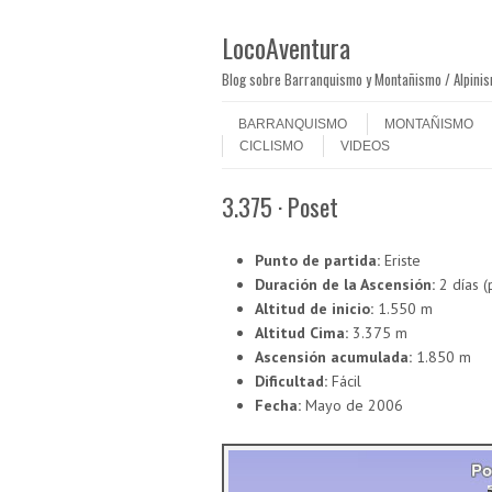
LocoAventura
Blog sobre Barranquismo y Montañismo / Alpini
Saltar al contenido
Menú
BARRANQUISMO
MONTAÑISMO
CICLISMO
VIDEOS
3.375 · Poset
Punto de partida:
Eriste
Duración de la Ascensión:
2 días (
Altitud de inicio:
1.550 m
Altitud Cima:
3.375 m
Ascensión acumulada:
1.850 m
Dificultad:
Fácil
Fecha:
Mayo de 2006