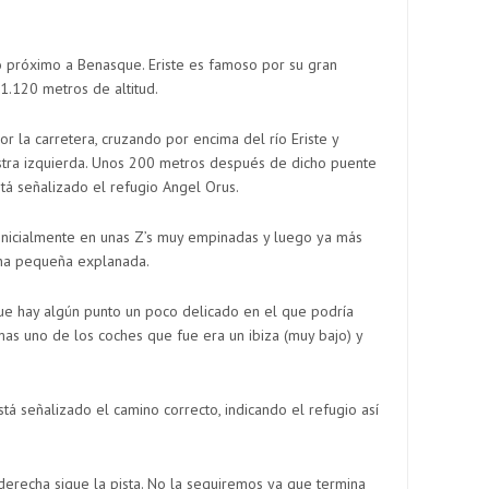
lo próximo a Benasque. Eriste es famoso por su gran
 1.120 metros de altitud.
 la carretera, cruzando por encima del río Eriste y
estra izquierda. Unos 200 metros después de dicho puente
stá señalizado el refugio Angel Orus.
 inicialmente en unas Z’s muy empinadas y luego ya más
 una pequeña explanada.
que hay algún punto un poco delicado en el que podría
mas uno de los coches que fue era un ibiza (muy bajo) y
stá señalizado el camino correcto, indicando el refugio así
derecha sigue la pista. No la seguiremos ya que termina