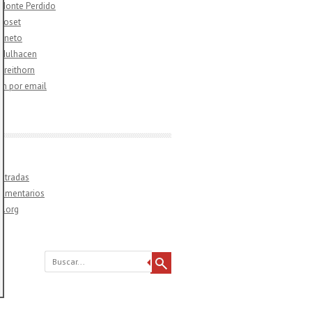
 Monte Perdido
 Poset
 Aneto
 Mulhacen
 Breithorn
ón por email
ntradas
comentarios
s.org