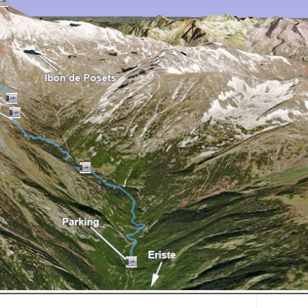
3.355 ·
3.375 ·
3.404 ·
3.482 ·
4.164 ·
Suscripci
META
Acceder
Feed de e
Feed de 
WordPres
Buscar