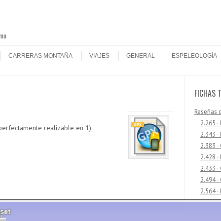
smo
CARRERAS MONTAÑA
VIAJES
GENERAL
ESPELEOLOGÍA
FICHAS 
Reseñas 
2.265 ·
perfectamente realizable en 1)
2.343 ·
2.383 ·
2.428 ·
2.433 
2.494 ·
2.564 ·
2.592 ·
2.648 ·