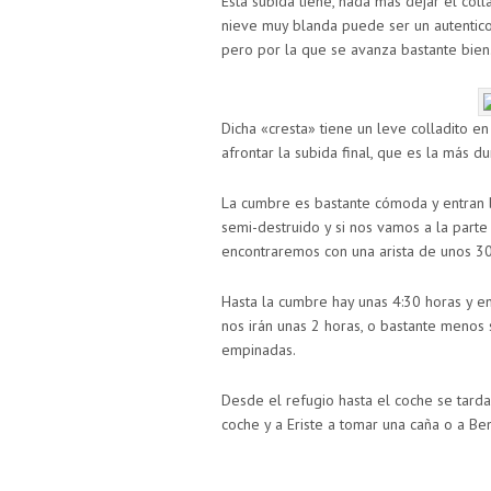
Esta subida tiene, nada más dejar el co
nieve muy blanda puede ser un autentico 
pero por la que se avanza bastante bien
Dicha «cresta» tiene un leve colladito 
afrontar la subida final, que es la más 
La cumbre es bastante cómoda y entran b
semi-destruido y si nos vamos a la parte 
encontraremos con una arista de unos 
Hasta la cumbre hay unas 4:30 horas y e
nos irán unas 2 horas, o bastante meno
empinadas.
Desde el refugio hasta el coche se tard
coche y a Eriste a tomar una caña o a Be