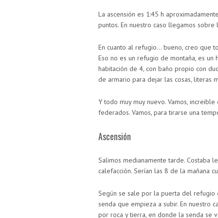
La ascensión es 1:45 h aproximadament
puntos. En nuestro caso llegamos sobre l
En cuanto al refugio… bueno, creo que t
Eso no es un refugio de montaña, es un 
habitación de 4, con baño propio con duch
de armario para dejar las cosas, literas 
Y todo muy muy nuevo. Vamos, increible e
federados. Vamos, para tirarse una tempo
Ascensión
Salimos medianamente tarde. Costaba lev
calefacción. Serían las 8 de la mañana 
Según se sale por la puerta del refugio 
senda que empieza a subir. En nuestro c
por roca y tierra, en donde la senda se v