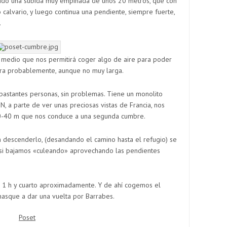
llado una subida muy empinada de unos 20 metros, que con
calvario, y luego continua una pendiente, siempre fuerte,
.
en medio que nos permitirá coger algo de aire para poder
dura probablemente, aunque no muy larga.
astantes personas, sin problemas. Tiene un monolito
N, a parte de ver unas preciosas vistas de Francia, nos
30-40 m que nos conduce a una segunda cumbre.
n descenderlo, (desandando el camino hasta el refugio) se
s si bajamos «culeando» aprovechando las pendientes
a 1 h y cuarto aproximadamente. Y de ahí cogemos el
nasque a dar una vuelta por Barrabes.
Poset