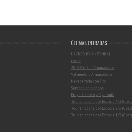
ÚLTIMAS ENTRADAS
HACKED BY ANTONKILL
cache
2016.09.10 – Amanaderos
Volviendo a Amanaderos
Navacerrada con Fito
Semana en pirineos
Proyecto Eden y Plymouth
Tour en coche por Escocia 3/3 (Cost
Tour en coche por Escocia 2/3 (Costa
Tour en coche por Escocia 1/3 (Costa