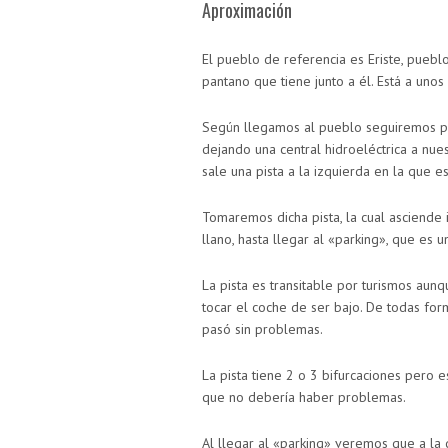
Aproximación
El pueblo de referencia es Eriste, pueb
pantano que tiene junto a él. Está a unos
Según llegamos al pueblo seguiremos por
dejando una central hidroeléctrica a nu
sale una pista a la izquierda en la que e
Tomaremos dicha pista, la cual asciende
llano, hasta llegar al «parking», que es
La pista es transitable por turismos aun
tocar el coche de ser bajo. De todas for
pasó sin problemas.
La pista tiene 2 o 3 bifurcaciones pero e
que no debería haber problemas.
Al llegar al «parking» veremos que a la 