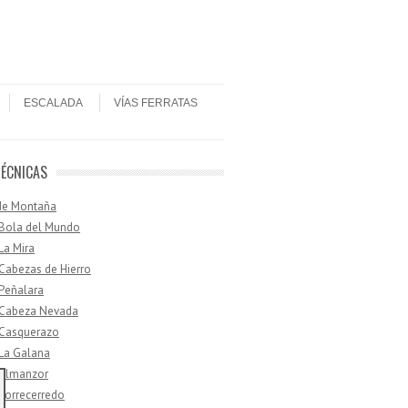
ESCALADA
VÍAS FERRATAS
TÉCNICAS
de Montaña
 Bola del Mundo
 La Mira
 Cabezas de Hierro
 Peñalara
· Cabeza Nevada
 Casquerazo
 La Galana
 Almanzor
 Torrecerredo