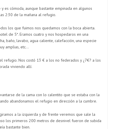
e y es cómoda, aunque bastante empinada en algunos
as 2:30 de la mañana al refugio.
odos los que fuimos nos quedamos con la boca abierta.
hotel de 5*. Eramos cuatro y nos hospedaros en una
a, baño, lavabo, agua caliente, calefacción, una especie
muy amplias, etc…
l refugio. Nos costó 13 € a los no federados y ¿7€? a los
rada viviendo allí.
antarse de la cama con lo calentito que se estaba con la
cuando abandonamos el refugio en dirección a la cumbre.
giramos a la izquierda y de frente veremos que sale la
aso los primeros 200 metros de desnivel fueron de subida
eía bastante bien.