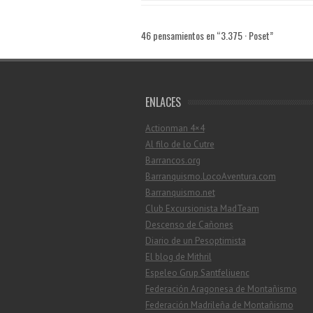
46 pensamientos en “
3.375 · Poset
”
ENLACES
Actionman 4×4
Al filo de lo Cutre
Barrancos.org
Barranquismo.LocoAventura.com
Barranquismo.net
Club Excursionista MadTeam
Descenso de Cañones
Diario de un Pesoptimista
El blog de Mithril
Espeleo Grup Santfeliuenc
Federación Aragonesa de Montañismo
Federación Madrileña de Montañismo