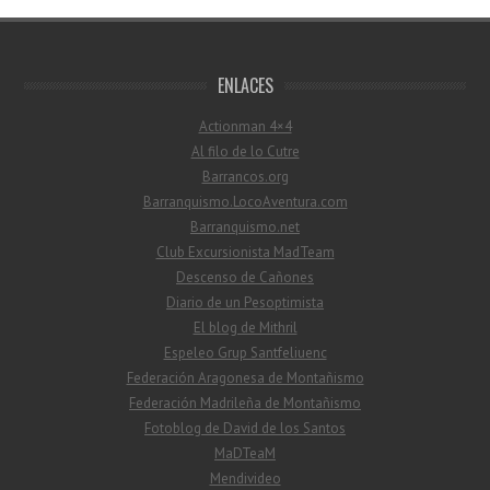
ENLACES
Actionman 4×4
Al filo de lo Cutre
Barrancos.org
Barranquismo.LocoAventura.com
Barranquismo.net
Club Excursionista MadTeam
Descenso de Cañones
Diario de un Pesoptimista
El blog de Mithril
Espeleo Grup Santfeliuenc
Federación Aragonesa de Montañismo
Federación Madrileña de Montañismo
Fotoblog de David de los Santos
MaDTeaM
Mendivideo