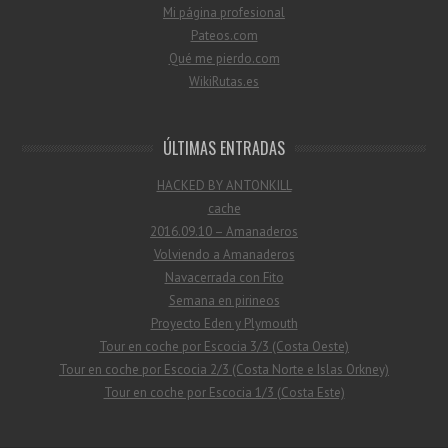
Mi página profesional
Pateos.com
Qué me pierdo.com
WikiRutas.es
ÚLTIMAS ENTRADAS
HACKED BY ANTONKILL
cache
2016.09.10 – Amanaderos
Volviendo a Amanaderos
Navacerrada con Fito
Semana en pirineos
Proyecto Eden y Plymouth
Tour en coche por Escocia 3/3 (Costa Oeste)
Tour en coche por Escocia 2/3 (Costa Norte e Islas Orkney)
Tour en coche por Escocia 1/3 (Costa Este)