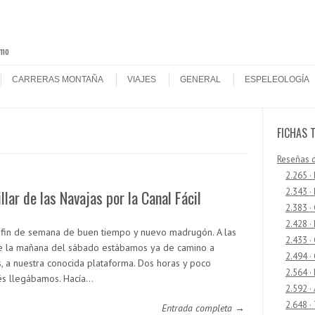
smo
CARRERAS MONTAÑA
VIAJES
GENERAL
ESPELEOLOGÍA
FICHAS 
Reseñas 
2.265 ·
2.343 ·
llar de las Navajas por la Canal Fácil
2.383 ·
2.428 ·
fin de semana de buen tiempo y nuevo madrugón. A las
2.433 
e la mañana del sábado estábamos ya de camino a
2.494 ·
, a nuestra conocida plataforma. Dos horas y poco
2.564 ·
s llegábamos. Hacía…
2.592 ·
2.648 ·
Entrada completa →