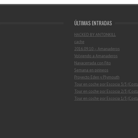
ÚLTIMAS ENTRADAS
HACKED BY ANTONKILL
cache
2016.09.10 – Amanaderos
Volviendo a Amanaderos
Navacerrada con Fito
Semana en pirineos
Proyecto Eden y Plymouth
Tour en coche por Escocia 3/3 (Cost
Tour en coche por Escocia 2/3 (Costa
Tour en coche por Escocia 1/3 (Costa