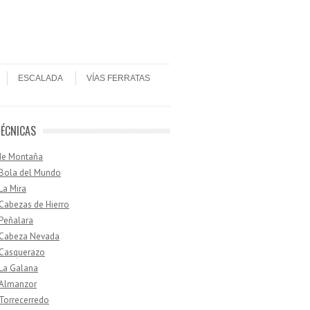
ESCALADA
VÍAS FERRATAS
TÉCNICAS
de Montaña
 Bola del Mundo
 La Mira
 Cabezas de Hierro
 Peñalara
· Cabeza Nevada
 Casquerazo
 La Galana
 Almanzor
 Torrecerredo