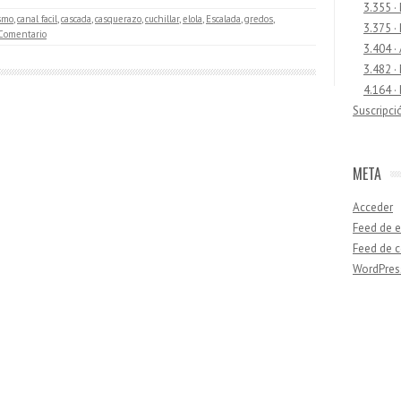
3.355 ·
smo
,
canal facil
,
cascada
,
casquerazo
,
cuchillar
,
elola
,
Escalada
,
gredos
,
3.375 ·
Comentario
3.404 ·
3.482 ·
4.164 ·
Suscripci
META
Acceder
Feed de e
Feed de 
WordPres
Buscar