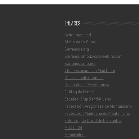
ENLACES
Actionman 4×4
Al filo de lo Cutre
Barrancos.org
Barranquismo.LocoAventura.com
Barranquismo.net
Club Excursionista MadTeam
Descenso de Cañones
Diario de un Pesoptimista
El blog de Mithril
Espeleo Grup Santfeliuenc
Federación Aragonesa de Montañismo
Federación Madrileña de Montañismo
Fotoblog de David de los Santos
MaDTeaM
Mendivideo