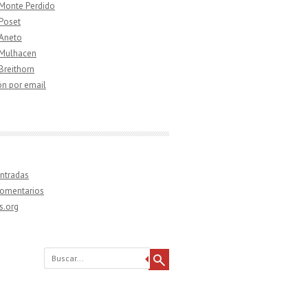
 Monte Perdido
 Poset
 Aneto
 Mulhacen
 Breithorn
ón por email
ntradas
comentarios
s.org