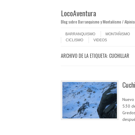
LocoAventura
Blog sobre Barranquismo y Montañismo / Alpini
Saltar al contenido
Menú
BARRANQUISMO
MONTAÑISMO
CICLISMO
VIDEOS
ARCHIVO DE LA ETIQUETA:
CUCHILLAR
Cuchi
Nuevo 
5:30 d
Gredos
despué