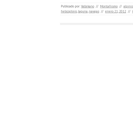
Publicado por:
Vallekano
//
Montañismo
//
alpini
helicoptero
,
laguna
,
navajas
//
enero 21, 2012
//