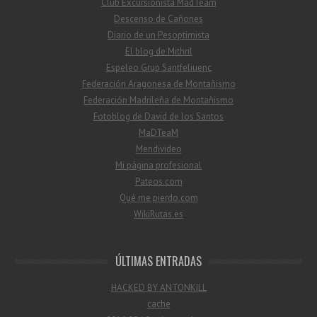
Club Excursionista MadTeam
Descenso de Cañones
Diario de un Pesoptimista
El blog de Mithril
Espeleo Grup Santfeliuenc
Federación Aragonesa de Montañismo
Federación Madrileña de Montañismo
Fotoblog de David de los Santos
MaDTeaM
Mendivideo
Mi página profesional
Pateos.com
Qué me pierdo.com
WikiRutas.es
ÚLTIMAS ENTRADAS
HACKED BY ANTONKILL
cache