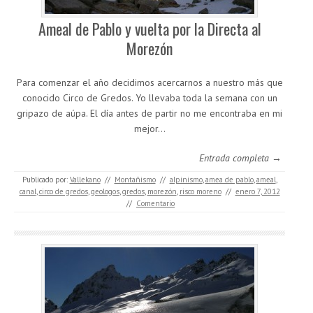
Ameal de Pablo y vuelta por la Directa al
Morezón
Para comenzar el año decidimos acercarnos a nuestro más que
conocido Circo de Gredos. Yo llevaba toda la semana con un
gripazo de aúpa. El día antes de partir no me encontraba en mi
mejor…
Entrada completa →
Publicado por:
Vallekano
//
Montañismo
//
alpinismo
,
amea de pablo
,
ameal
,
canal
,
circo de gredos
,
geologos
,
gredos
,
morezón
,
risco moreno
//
enero 7, 2012
//
Comentario