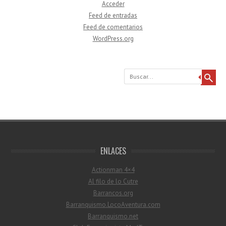
Acceder
Feed de entradas
Feed de comentarios
WordPress.org
Buscar
ENLACES
Actionman 4×4
Al filo de lo Cutre
Barrancos.org
Barranquismo.LocoAventura.com
Barranquismo.net