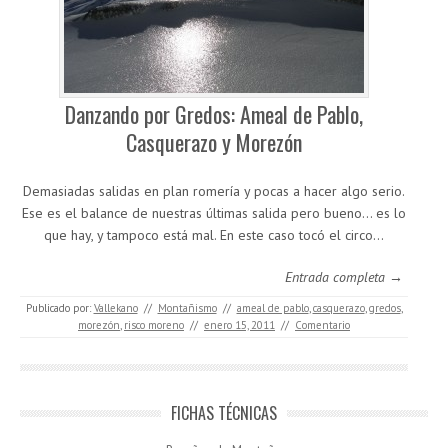
Danzando por Gredos: Ameal de Pablo,
Casquerazo y Morezón
Demasiadas salidas en plan romería y pocas a hacer algo serio.
Ese es el balance de nuestras últimas salida pero bueno… es lo
que hay, y tampoco está mal. En este caso tocó el circo…
Entrada completa →
Publicado por:
Vallekano
//
Montañismo
//
ameal de pablo
,
casquerazo
,
gredos
,
morezón
,
risco moreno
//
enero 15, 2011
//
Comentario
FICHAS TÉCNICAS