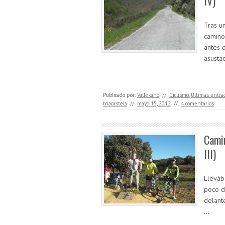
IV)
Tras u
camino
antes 
asusta
Publicado por:
Vallekano
//
Ciclismo
,
Últimas entra
triacastela
//
mayo 15, 2012
//
4 comentarios
Camin
III)
Lleváb
poco d
delant
…