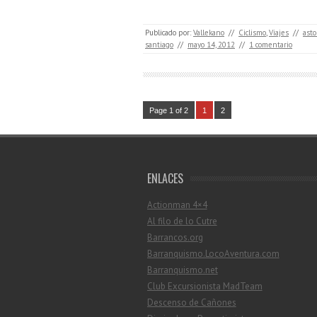
Publicado por:
Vallekano
//
Ciclismo
,
Viajes
//
asto
santiago
//
mayo 14, 2012
//
1 comentario
Page 1 of 2
1
2
ENLACES
Actionman 4×4
Al filo de lo Cutre
Barrancos.org
Barranquismo.LocoAventura.com
Barranquismo.net
Club Excursionista MadTeam
Descenso de Cañones