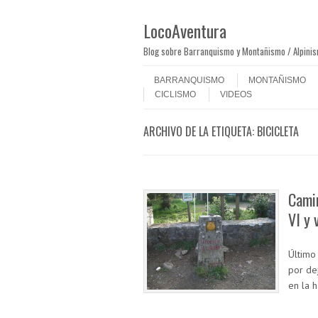
LocoAventura
Blog sobre Barranquismo y Montañismo / Alpini
Saltar al contenido
Menú
BARRANQUISMO
MONTAÑISMO
CICLISMO
VIDEOS
ARCHIVO DE LA ETIQUETA:
BICICLETA
Camin
VI y 
Último
por de
en la 