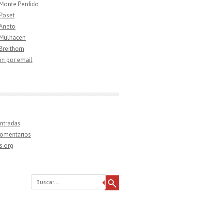
 Monte Perdido
 Poset
 Aneto
 Mulhacen
 Breithorn
ón por email
ntradas
comentarios
s.org