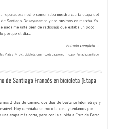
na reparadora noche comenzaba nuestra cuarta etapa del
 de Santiago. Desayunamos y nos pusimos en marcha. Yo
de nada me unté bien de radiosalil que estaba un poco
do porque el día…
Entrada completa →
das
,
Viajes
//
bici
,
bicicleta
,
camino
,
etapa
,
peregrino
,
ponferrada
,
santiago
,
o de Santiago Francés en bicicleta (Etapa
amos 2 días de camino, dos días de bastante kilometraje y
esnivel. Hoy cambiaba un poco la cosa y teníamos por
e una etapa más corta, pero con la subida a Cruz de Ferro,