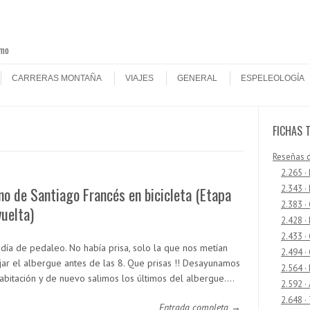
smo
CARRERAS MONTAÑA
VIAJES
GENERAL
ESPELEOLOGÍA
FICHAS 
Reseñas 
2.265 ·
2.343 ·
o de Santiago Francés en bicicleta (Etapa
2.383 ·
vuelta)
2.428 ·
2.433 
 día de pedaleo. No había prisa, solo la que nos metían
2.494 ·
jar el albergue antes de las 8. Que prisas !! Desayunamos
2.564 ·
habitación y de nuevo salimos los últimos del albergue.…
2.592 ·
2.648 ·
Entrada completa →