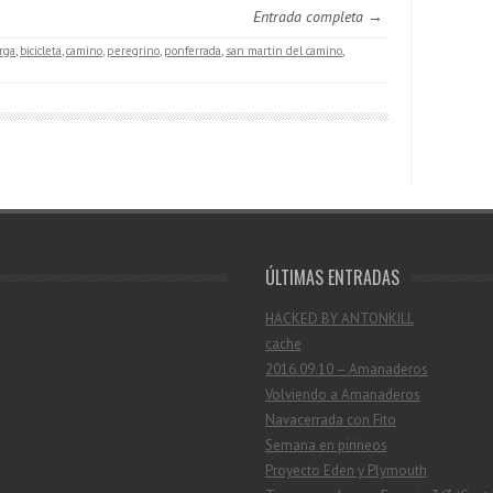
Entrada completa →
rga
,
bicicleta
,
camino
,
peregrino
,
ponferrada
,
san martín del camino
,
ÚLTIMAS ENTRADAS
HACKED BY ANTONKILL
cache
2016.09.10 – Amanaderos
Volviendo a Amanaderos
Navacerrada con Fito
Semana en pirineos
Proyecto Eden y Plymouth