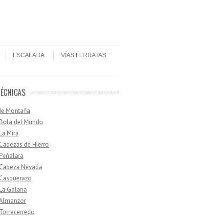
ESCALADA
VÍAS FERRATAS
TÉCNICAS
de Montaña
 Bola del Mundo
 La Mira
 Cabezas de Hierro
 Peñalara
· Cabeza Nevada
 Casquerazo
 La Galana
 Almanzor
 Torrecerredo