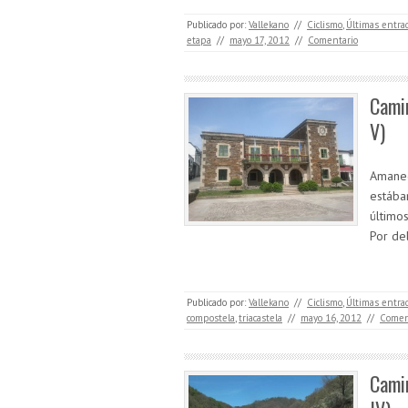
Publicado por:
Vallekano
//
Ciclismo
,
Últimas entra
etapa
//
mayo 17, 2012
//
Comentario
Camin
V)
Amaneci
estába
último
Por de
Publicado por:
Vallekano
//
Ciclismo
,
Últimas entra
compostela
,
triacastela
//
mayo 16, 2012
//
Comen
Camin