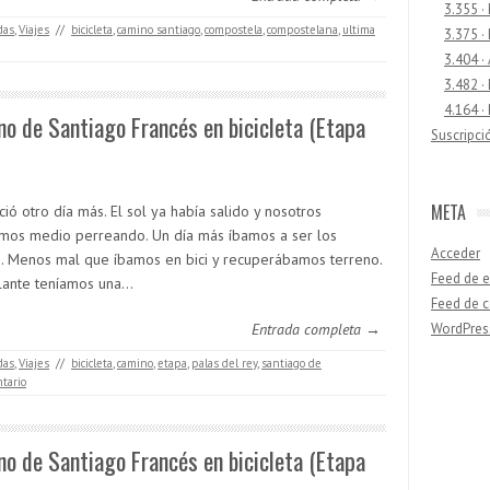
3.355 ·
das
,
Viajes
//
bicicleta
,
camino santiago
,
compostela
,
compostelana
,
ultima
3.375 ·
3.404 ·
3.482 ·
4.164 ·
o de Santiago Francés en bicicleta (Etapa
Suscripci
META
ó otro día más. El sol ya había salido y nosotros
mos medio perreando. Un día más íbamos a ser los
Acceder
s. Menos mal que íbamos en bici y recuperábamos terreno.
Feed de e
lante teníamos una…
Feed de 
Entrada completa →
WordPres
das
,
Viajes
//
bicicleta
,
camino
,
etapa
,
palas del rey
,
santiago de
tario
Buscar
o de Santiago Francés en bicicleta (Etapa