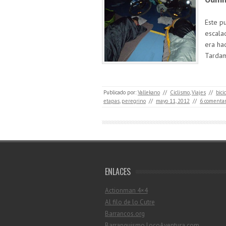
Este p
escalad
era ha
Tardam
Publicado por:
Vallekano
//
Ciclismo
,
Viajes
//
bici
etapas
,
peregrino
//
mayo 11, 2012
//
6 comentar
ENLACES
Actionman 4×4
Al filo de lo Cutre
Barrancos.org
Barranquismo.LocoAventura.com