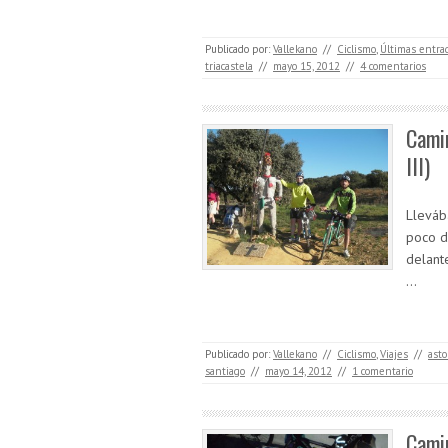
Publicado por:
Vallekano
//
Ciclismo
,
Últimas entra
triacastela
//
mayo 15, 2012
//
4 comentarios
Camin
III)
Lleváb
poco d
delant
…
Publicado por:
Vallekano
//
Ciclismo
,
Viajes
//
asto
santiago
//
mayo 14, 2012
//
1 comentario
Camin