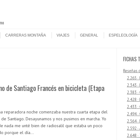
smo
CARRERAS MONTAÑA
VIAJES
GENERAL
ESPELEOLOGÍA
FICHAS 
Reseñas 
2.265 ·
2.343 ·
o de Santiago Francés en bicicleta (Etapa
2.383 ·
2.428 ·
2.433 
na reparadora noche comenzaba nuestra cuarta etapa del
2.494 ·
 de Santiago. Desayunamos y nos pusimos en marcha. Yo
2.564 ·
de nada me unté bien de radiosalil que estaba un poco
2.592 ·
do porque el día…
2.648 ·