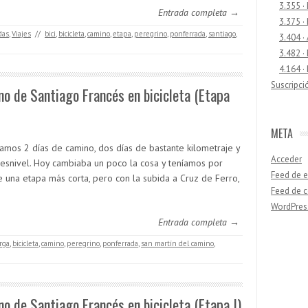
3.355 ·
Entrada completa →
3.375 ·
das
,
Viajes
//
bici
,
bicicleta
,
camino
,
etapa
,
peregrino
,
ponferrada
,
santiago
,
3.404 ·
3.482 ·
4.164 ·
Suscripci
o de Santiago Francés en bicicleta (Etapa
META
amos 2 días de camino, dos días de bastante kilometraje y
Acceder
esnivel. Hoy cambiaba un poco la cosa y teníamos por
Feed de e
e una etapa más corta, pero con la subida a Cruz de Ferro,
Feed de 
WordPres
Entrada completa →
rga
,
bicicleta
,
camino
,
peregrino
,
ponferrada
,
san martín del camino
,
Buscar
o de Santiago Francés en bicicleta (Etapa I)