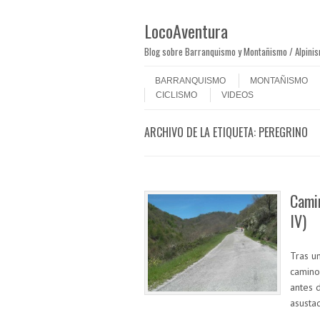
LocoAventura
Blog sobre Barranquismo y Montañismo / Alpini
Saltar al contenido
Menú
BARRANQUISMO
MONTAÑISMO
CICLISMO
VIDEOS
ARCHIVO DE LA ETIQUETA:
PEREGRINO
Camin
IV)
Tras u
camino
antes 
asusta