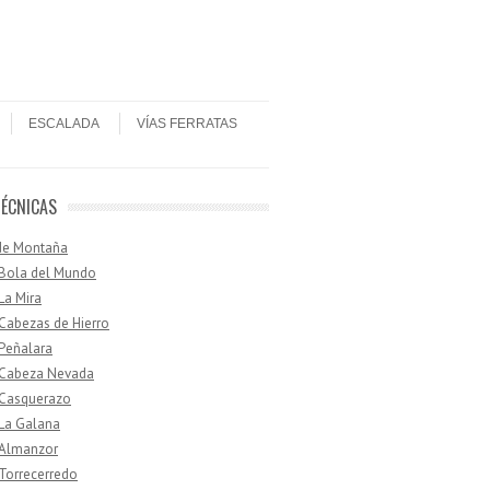
ESCALADA
VÍAS FERRATAS
TÉCNICAS
de Montaña
 Bola del Mundo
 La Mira
 Cabezas de Hierro
 Peñalara
· Cabeza Nevada
 Casquerazo
 La Galana
 Almanzor
 Torrecerredo