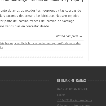
uente dejamos aparcados los neoprenos y las cuerdas de
a y sacamos del armario las bicicletas. Nuestro objetivo
cer parte del camino francés del camino de Santiago.
os varios días en concretar desde…
Entrada completa →
cleta
,
burgos
,
calzadilla de la cueza
,
camino santiago
,
carrión de los condes
,
ios
ÚLTIMAS ENTRADAS
HACKED BY ANTONKILL
cache
2016.09.10 – Amanaderos
Volviendo a Amanaderos