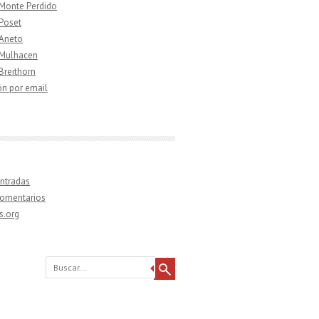
 Monte Perdido
 Poset
 Aneto
 Mulhacen
 Breithorn
ón por email
ntradas
comentarios
s.org