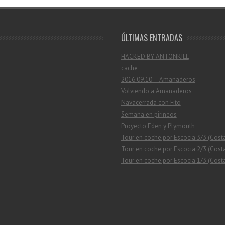
ÚLTIMAS ENTRADAS
HACKED BY ANTONKILL
cache
2016.09.10 – Amanaderos
Volviendo a Amanaderos
Navacerrada con Fito
Semana en pirineos
Proyecto Eden y Plymouth
Tour en coche por Escocia 3/3 (Cost
Tour en coche por Escocia 2/3 (Costa
Tour en coche por Escocia 1/3 (Costa