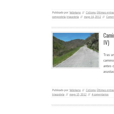
Publicado por:
Vallekano
//
Ciclismo
,
Últimas entra
compostela
,
triacastela
//
mayo 16, 2012
//
Comen
Camin
IV)
Tras u
camino
antes 
asusta
Publicado por:
Vallekano
//
Ciclismo
,
Últimas entra
triacastela
//
mayo 15, 2012
//
4 comentarios