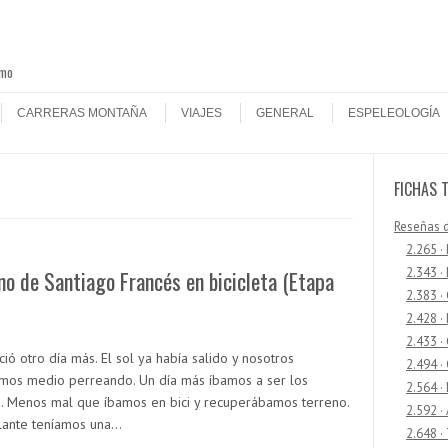
smo
CARRERAS MONTAÑA
VIAJES
GENERAL
ESPELEOLOGÍA
FICHAS 
Reseñas 
2.265 ·
2.343 ·
o de Santiago Francés en bicicleta (Etapa
2.383 ·
2.428 ·
2.433 
ó otro día más. El sol ya había salido y nosotros
2.494 ·
mos medio perreando. Un día más íbamos a ser los
2.564 ·
s. Menos mal que íbamos en bici y recuperábamos terreno.
2.592 ·
lante teníamos una…
2.648 ·