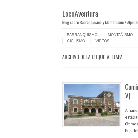
LocoAventura
Blog sobre Barranquismo y Montañismo / Alpini
Saltar al contenido
Menú
BARRANQUISMO
MONTAÑISMO
CICLISMO
VIDEOS
ARCHIVO DE LA ETIQUETA:
ETAPA
Camin
V)
Amaneci
estába
último
Por de