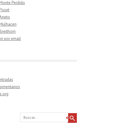
 Monte Perdido
 Poset
 Aneto
 Mulhacen
 Breithorn
ón por email
ntradas
comentarios
s.org