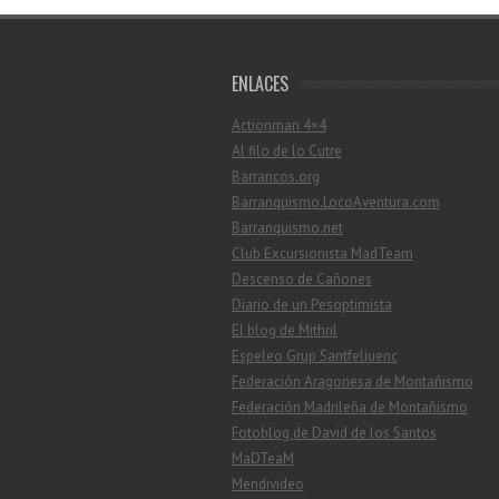
ENLACES
Actionman 4×4
Al filo de lo Cutre
Barrancos.org
Barranquismo.LocoAventura.com
Barranquismo.net
Club Excursionista MadTeam
Descenso de Cañones
Diario de un Pesoptimista
El blog de Mithril
Espeleo Grup Santfeliuenc
Federación Aragonesa de Montañismo
Federación Madrileña de Montañismo
Fotoblog de David de los Santos
MaDTeaM
Mendivideo