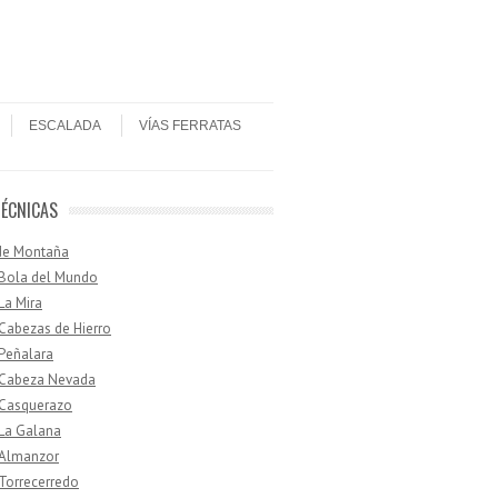
ESCALADA
VÍAS FERRATAS
TÉCNICAS
de Montaña
 Bola del Mundo
 La Mira
 Cabezas de Hierro
 Peñalara
· Cabeza Nevada
 Casquerazo
 La Galana
 Almanzor
 Torrecerredo