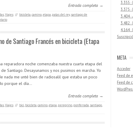
3.355 ·
Entrada completa →
3.375 ·
das
,
Viajes
//
bicicleta
,
camino
,
etapa
,
palas del rey
,
santiago de
3.404 ·
tario
3.482 ·
4.164 ·
Suscripci
o de Santiago Francés en bicicleta (Etapa
META
na reparadora noche comenzaba nuestra cuarta etapa del
Acceder
 de Santiago. Desayunamos y nos pusimos en marcha. Yo
Feed de e
de nada me unté bien de radiosalil que estaba un poco
Feed de 
do porque el día…
WordPres
Entrada completa →
das
,
Viajes
//
bici
,
bicicleta
,
camino
,
etapa
,
peregrino
,
ponferrada
,
santiago
,
Buscar