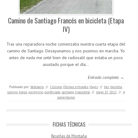
Camino de Santiago Francés en bicicleta (Etapa
IV)
Tras una reparadora noche comenzaba nuestra cuarta etapa del
camino de Santiago. Desayunamos y nos pusimos en marcha. Yo
antes de nada me unté bien de radiosalil que estaba un poco
asustado porque el día…
Entrada completa →
Publicado por:
Vallekano
//
Ciclismo
,
Últimas entradas
,
Viajes
//
bici
,
bicicleta
,
camino
,
etapa
,
peregrino
,
ponferrada
,
santiago
,
triacastela
//
mayo 15, 2012
//
4
comentarios
FICHAS TÉCNICAS
Reseñas de Montaña