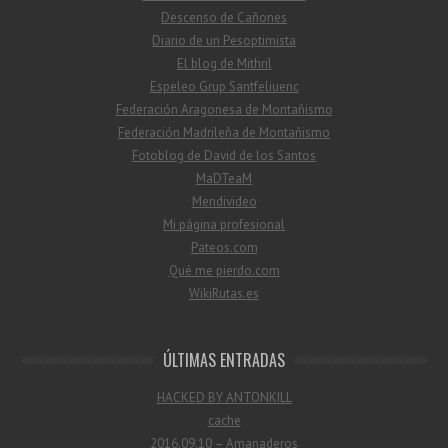
Descenso de Cañones
Diario de un Pesoptimista
El blog de Mithril
Espeleo Grup Santfeliuenc
Federación Aragonesa de Montañismo
Federación Madrileña de Montañismo
Fotoblog de David de los Santos
MaDTeaM
Mendivideo
Mi página profesional
Pateos.com
Qué me pierdo.com
WikiRutas.es
ÚLTIMAS ENTRADAS
HACKED BY ANTONKILL
cache
2016.09.10 – Amanaderos