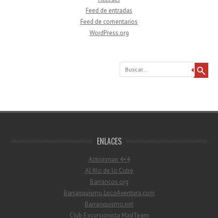
Feed de entradas
Feed de comentarios
WordPress.org
Buscar
ENLACES
Actionman 4×4
Al filo de lo Cutre
Barrancos.org
Barranquismo.LocoAventura.com
Barranquismo.net
Club Excursionista MadTeam