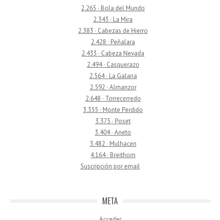
2.265 · Bola del Mundo
2.343 · La Mira
2.383 · Cabezas de Hierro
2.428 · Peñalara
2.433 · Cabeza Nevada
2.494 · Casquerazo
2.564 · La Galana
2.592 · Almanzor
2.648 · Torrecerredo
3.355 · Monte Perdido
3.375 · Poset
3.404 · Aneto
3.482 · Mulhacen
4.164 · Breithorn
Suscripción por email
META
Acceder