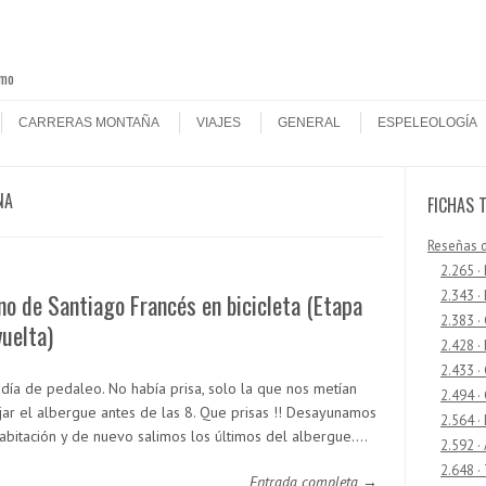
smo
CARRERAS MONTAÑA
VIAJES
GENERAL
ESPELEOLOGÍA
NA
FICHAS 
Reseñas 
2.265 ·
2.343 ·
o de Santiago Francés en bicicleta (Etapa
2.383 ·
vuelta)
2.428 ·
2.433 
 día de pedaleo. No había prisa, solo la que nos metían
2.494 ·
jar el albergue antes de las 8. Que prisas !! Desayunamos
2.564 ·
habitación y de nuevo salimos los últimos del albergue.…
2.592 ·
2.648 ·
Entrada completa →