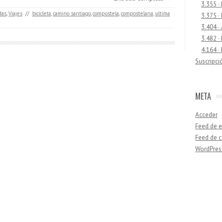
3.355 ·
das
,
Viajes
//
bicicleta
,
camino santiago
,
compostela
,
compostelana
,
ultima
3.375 ·
3.404 ·
3.482 ·
4.164 ·
Suscripci
META
Acceder
Feed de e
Feed de 
WordPres
Buscar