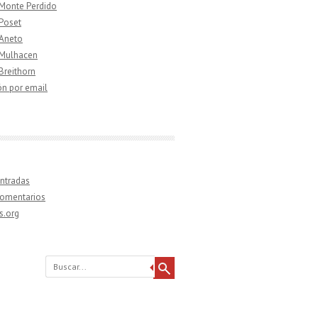
 Monte Perdido
 Poset
 Aneto
 Mulhacen
 Breithorn
ón por email
ntradas
comentarios
s.org