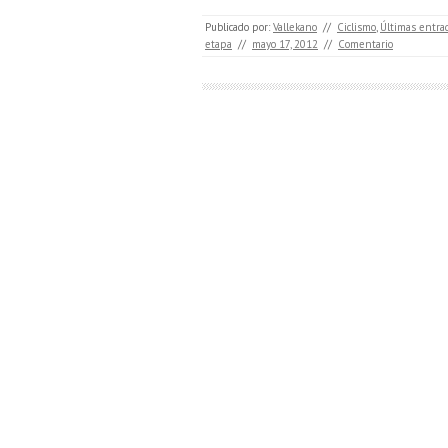
Publicado por:
Vallekano
//
Ciclismo
,
Últimas entra
etapa
//
mayo 17, 2012
//
Comentario