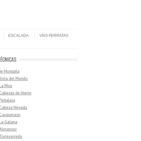
ESCALADA
VÍAS FERRATAS
TÉCNICAS
de Montaña
 Bola del Mundo
 La Mira
 Cabezas de Hierro
 Peñalara
· Cabeza Nevada
 Casquerazo
 La Galana
 Almanzor
 Torrecerredo