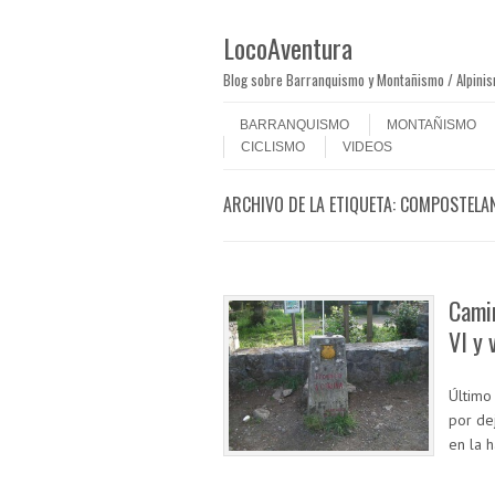
LocoAventura
Blog sobre Barranquismo y Montañismo / Alpini
Saltar al contenido
Menú
BARRANQUISMO
MONTAÑISMO
CICLISMO
VIDEOS
ARCHIVO DE LA ETIQUETA:
COMPOSTELA
Camin
VI y 
Último
por de
en la 