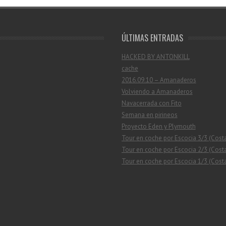
ÚLTIMAS ENTRADAS
HACKED BY ANTONKILL
cache
2016.09.10 – Amanaderos
Volviendo a Amanaderos
Navacerrada con Fito
Semana en pirineos
Proyecto Eden y Plymouth
Tour en coche por Escocia 3/3 (Cost
Tour en coche por Escocia 2/3 (Costa
Tour en coche por Escocia 1/3 (Costa