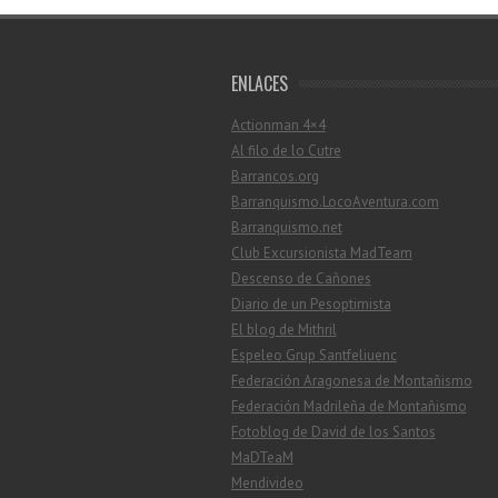
ENLACES
Actionman 4×4
Al filo de lo Cutre
Barrancos.org
Barranquismo.LocoAventura.com
Barranquismo.net
Club Excursionista MadTeam
Descenso de Cañones
Diario de un Pesoptimista
El blog de Mithril
Espeleo Grup Santfeliuenc
Federación Aragonesa de Montañismo
Federación Madrileña de Montañismo
Fotoblog de David de los Santos
MaDTeaM
Mendivideo