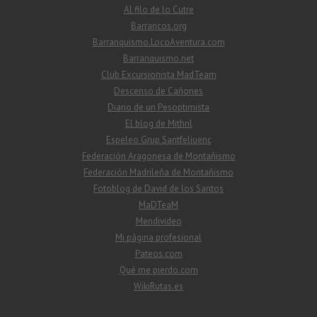
Al filo de lo Cutre
Barrancos.org
Barranquismo.LocoAventura.com
Barranquismo.net
Club Excursionista MadTeam
Descenso de Cañones
Diario de un Pesoptimista
El blog de Mithril
Espeleo Grup Santfeliuenc
Federación Aragonesa de Montañismo
Federación Madrileña de Montañismo
Fotoblog de David de los Santos
MaDTeaM
Mendivideo
Mi página profesional
Pateos.com
Qué me pierdo.com
WikiRutas.es