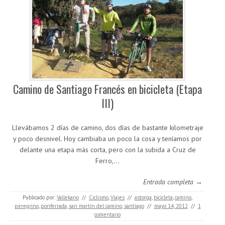
Camino de Santiago Francés en bicicleta (Etapa
III)
Llevábamos 2 días de camino, dos días de bastante kilometraje
y poco desnivel. Hoy cambiaba un poco la cosa y teníamos por
delante una etapa más corta, pero con la subida a Cruz de
Ferro,…
Entrada completa →
Publicado por:
Vallekano
//
Ciclismo
,
Viajes
//
astorga
,
bicicleta
,
camino
,
peregrino
,
ponferrada
,
san martín del camino
,
santiago
//
mayo 14, 2012
//
1
comentario