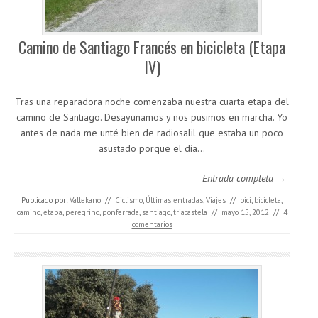
Camino de Santiago Francés en bicicleta (Etapa
IV)
Tras una reparadora noche comenzaba nuestra cuarta etapa del
camino de Santiago. Desayunamos y nos pusimos en marcha. Yo
antes de nada me unté bien de radiosalil que estaba un poco
asustado porque el día…
Entrada completa →
Publicado por:
Vallekano
//
Ciclismo
,
Últimas entradas
,
Viajes
//
bici
,
bicicleta
,
camino
,
etapa
,
peregrino
,
ponferrada
,
santiago
,
triacastela
//
mayo 15, 2012
//
4
comentarios