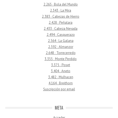
2.265 · Bola del Mundo
2.343 · La Mira
2.383 · Cabezas de Hierro
2.428 · Peñalara
2.433 · Cabeza Nevada
2.494 · Casquerazo
2.564 · La Galana
2.592 · Almanzor
2.648 · Torrecerredo
3.355 · Monte Perdido
3.375 · Poset
3.404 · Aneto
3.482 · Mulhacen
4.164 · Breithorn
Suscripción por email
META
Acceder