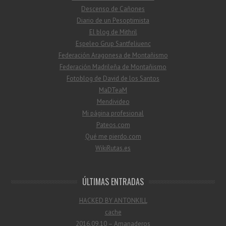
Descenso de Cañones
Diario de un Pesoptimista
El blog de Mithril
Espeleo Grup Santfeliuenc
Federación Aragonesa de Montañismo
Federación Madrileña de Montañismo
Fotoblog de David de los Santos
MaDTeaM
Mendivideo
Mi página profesional
Pateos.com
Qué me pierdo.com
WikiRutas.es
ÚLTIMAS ENTRADAS
HACKED BY ANTONKILL
cache
2016.09.10 – Amanaderos