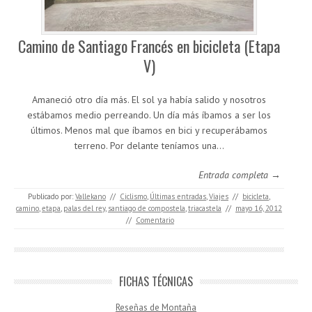
Camino de Santiago Francés en bicicleta (Etapa
V)
Amaneció otro día más. El sol ya había salido y nosotros
estábamos medio perreando. Un día más íbamos a ser los
últimos. Menos mal que íbamos en bici y recuperábamos
terreno. Por delante teníamos una…
Entrada completa →
Publicado por:
Vallekano
//
Ciclismo
,
Últimas entradas
,
Viajes
//
bicicleta
,
camino
,
etapa
,
palas del rey
,
santiago de compostela
,
triacastela
//
mayo 16, 2012
//
Comentario
FICHAS TÉCNICAS
Reseñas de Montaña