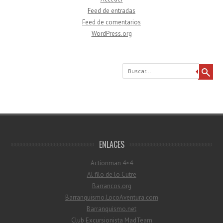
Feed de entradas
Feed de comentarios
WordPress.org
Buscar
ENLACES
Actionman 4×4
Al filo de lo Cutre
Barrancos.org
Barranquismo.LocoAventura.com
Barranquismo.net
Club Excursionista MadTeam