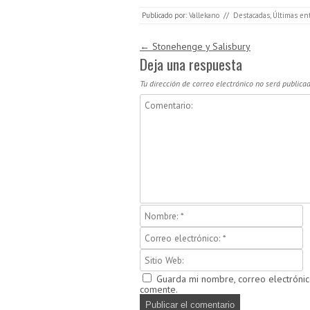
Publicado por:
Vallekano
//
Destacadas
,
Últimas en
Navegación de entradas
←
Stonehenge y Salisbury
Deja una respuesta
Tu dirección de correo electrónico no será publicad
Guarda mi nombre, correo electróni
comente.