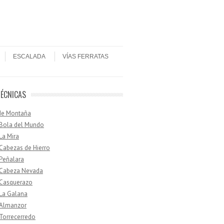
ESCALADA
VÍAS FERRATAS
TÉCNICAS
de Montaña
 Bola del Mundo
 La Mira
 Cabezas de Hierro
 Peñalara
· Cabeza Nevada
 Casquerazo
 La Galana
 Almanzor
 Torrecerredo