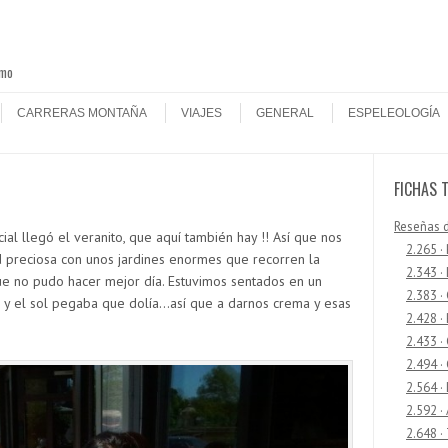
smo
CARRERAS MONTAÑA
VIAJES
GENERAL
ESPELEOLOGÍA
FICHAS 
Reseñas 
al llegó el veranito, que aquí también hay !! Así que nos
2.265 ·
 preciosa con unos jardines enormes que recorren la
2.343 ·
ue no pudo hacer mejor día. Estuvimos sentados en un
2.383 ·
y el sol pegaba que dolía…así que a darnos crema y esas
2.428 ·
2.433 
2.494 ·
2.564 ·
2.592 ·
2.648 ·