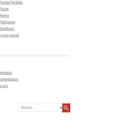
 Monte Perdido
 Poset
 Aneto
 Mulhacen
 Breithorn
ón por email
ntradas
comentarios
s.org