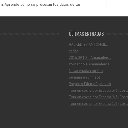
am.
Aprende cómo se procesan los datos de tus
ÚLTIMAS ENTRADAS
HACKED BY ANTONKILL
cache
2016.09.10 – Amanaderos
Volviendo a Amanaderos
Navacerrada con Fito
Semana en pirineos
Proyecto Eden y Plymouth
Tour en coche por Escocia 3/3 (Cost
Tour en coche por Escocia 2/3 (Costa
Tour en coche por Escocia 1/3 (Costa