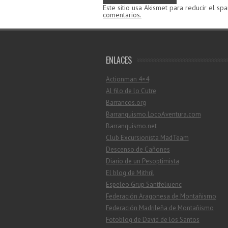
Este sitio usa Akismet para reducir el sp
comentarios.
ENLACES
Actionman 4×4
Al filo de lo Cutre
Barrancos.org
Barranquismo.LocoAventura.com
Barranquismo.net
Club Excursionista MadTeam
Descenso de Cañones
Diario de un Pesoptimista
El blog de Mithril
Espeleo Grup Santfeliuenc
Federación Aragonesa de Montañismo
Federación Madrileña de Montañismo
Fotoblog de David de los Santos