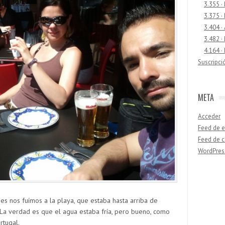
3.355 ·
3.375 ·
3.404 ·
3.482 ·
4.164 ·
Suscripci
META
Acceder
Feed de e
Feed de 
WordPres
Buscar
nes nos fuímos a la playa, que estaba hasta arriba de
 La verdad es que el agua estaba fría, pero bueno, como
rtugal.