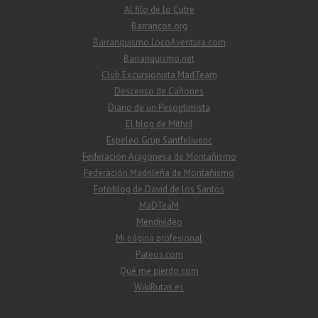
Al filo de lo Cutre
Barrancos.org
Barranquismo.LocoAventura.com
Barranquismo.net
Club Excursionista MadTeam
Descenso de Cañones
Diario de un Pesoptimista
El blog de Mithril
Espeleo Grup Santfeliuenc
Federación Aragonesa de Montañismo
Federación Madrileña de Montañismo
Fotoblog de David de los Santos
MaDTeaM
Mendivideo
Mi página profesional
Pateos.com
Qué me pierdo.com
WikiRutas.es