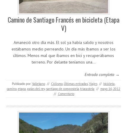
Camino de Santiago Francés en bicicleta (Etapa
V)
Amaneció otro día más. El sol ya había salido y nosotros
estábamos medio perreando. Un día más íbamos a ser los
últimos. Menos mal que íbamos en bici y recuperábamos
terreno. Por delante teníamos una…
Entrada completa →
Publicado por:
Vallekano
//
Ciclismo
,
Últimas entradas
,
Viajes
//
bicicleta
,
camino
,
etapa
,
palas del rey
,
santiago de compostela
,
triacastela
//
mayo 16, 2012
//
Comentario