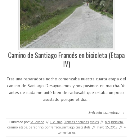
Camino de Santiago Francés en bicicleta (Etapa
IV)
Tras una reparadora noche comenzaba nuestra cuarta etapa del
camino de Santiago. Desayunamos y nos pusimos en marcha. Yo
antes de nada me unté bien de radiosalil que estaba un poco
asustado porque el día…
Entrada completa →
Publicado por:
Vallekano
//
Ciclismo
,
Últimas entradas
,
Viajes
//
bici
,
bicicleta
,
camino
,
etapa
,
peregrino
,
ponferrada
,
santiago
,
triacastela
//
mayo 15, 2012
//
4
comentarios