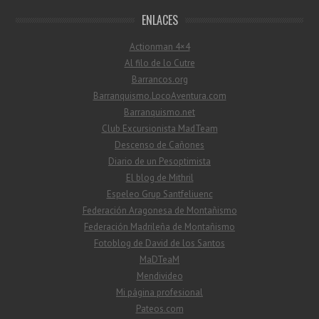
ENLACES
Actionman 4×4
Al filo de lo Cutre
Barrancos.org
Barranquismo.LocoAventura.com
Barranquismo.net
Club Excursionista MadTeam
Descenso de Cañones
Diario de un Pesoptimista
El blog de Mithril
Espeleo Grup Santfeliuenc
Federación Aragonesa de Montañismo
Federación Madrileña de Montañismo
Fotoblog de David de los Santos
MaDTeaM
Mendivideo
Mi página profesional
Pateos.com