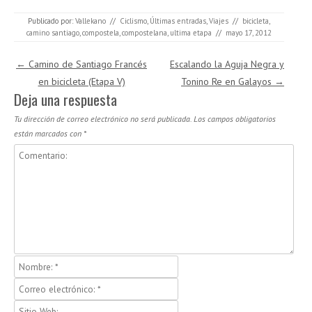
Publicado por:
Vallekano
//
Ciclismo
,
Últimas entradas
,
Viajes
//
bicicleta
,
camino santiago
,
compostela
,
compostelana
,
ultima etapa
//
mayo 17, 2012
Navegación de entradas
←
Camino de Santiago Francés
Escalando la Aguja Negra y
en bicicleta (Etapa V)
Tonino Re en Galayos
→
Deja una respuesta
Tu dirección de correo electrónico no será publicada.
Los campos obligatorios
están marcados con
*