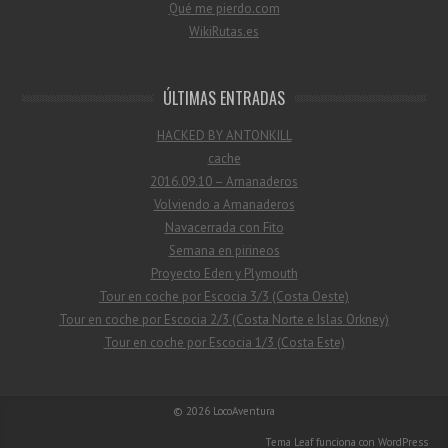
Qué me pierdo.com
WikiRutas.es
ÚLTIMAS ENTRADAS
HACKED BY ANTONKILL
cache
2016.09.10 – Amanaderos
Volviendo a Amanaderos
Navacerrada con Fito
Semana en pirineos
Proyecto Eden y Plymouth
Tour en coche por Escocia 3/3 (Costa Oeste)
Tour en coche por Escocia 2/3 (Costa Norte e Islas Orkney)
Tour en coche por Escocia 1/3 (Costa Este)
© 2026
LocoAventura
Tema Leaf
funciona con
WordPress