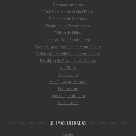
Barranquismo.net
Club Excursionista MadTeam
Descenso de Cañones
Diario de un Pesoptimista
El blog de Mithril
Espeleo Grup Santfeliuenc
Federación Aragonesa de Montañismo
Federación Madrileña de Montañismo
Fotoblog de David de los Santos
MaDTeaM
Mendivideo
Mi página profesional
Pateos.com
Qué me pierdo.com
WikiRutas.es
ÚLTIMAS ENTRADAS
cache