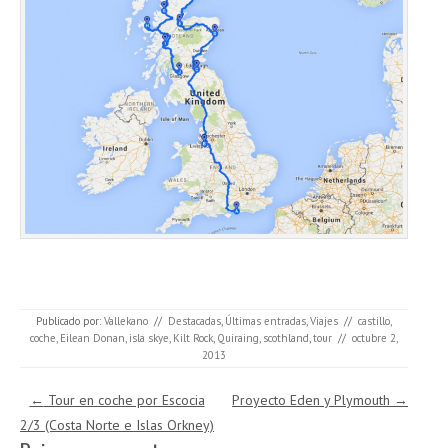
Publicado por:
Vallekano
//
Destacadas
,
Últimas entradas
,
Viajes
//
castillo
,
coche
,
Eilean Donan
,
isla skye
,
Kilt Rock
,
Quiraing
,
scothland
,
tour
//
octubre 2,
2013
Navegación de entradas
←
Tour en coche por Escocia
Proyecto Eden y Plymouth
→
2/3 (Costa Norte e Islas Orkney)