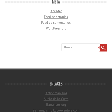
META
Acceder
Feed de entradas
Feed de comentarios
WordPress.org
Buscar
ENLACES
Actionman 4×4
Al filo de lo Cutre
Barrancos.org
Barranquismo.LocoAventura.com