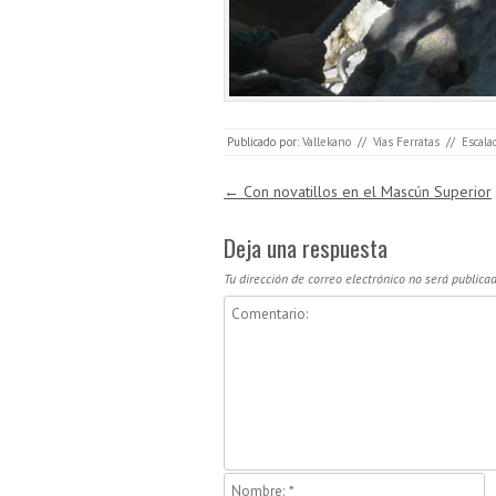
Publicado por:
Vallekano
//
Vías Ferratas
//
Escala
Navegación de entradas
←
Con novatillos en el Mascún Superior
Deja una respuesta
Tu dirección de correo electrónico no será publicad