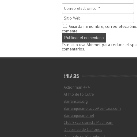
Guarda mi nombre, correo electróni
comente.
Este sitio usa Akismet para reducir el sp
comentarios.
ENLACES
Actionman 4×4
Al filo de lo Cutre
Barrancos.org
Barranquismo.LocoAventura.com
Barranquismo.net
Club Excursionista MadTeam
Descenso de Cañones
Diario de un Pesoptimista