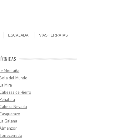
ESCALADA
VÍAS FERRATAS
TÉCNICAS
de Montaña
 Bola del Mundo
 La Mira
 Cabezas de Hierro
 Peñalara
· Cabeza Nevada
 Casquerazo
 La Galana
 Almanzor
 Torrecerredo