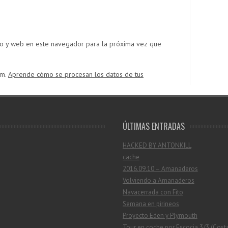
co y web en este navegador para la próxima vez que
am.
Aprende cómo se procesan los datos de tus
ÚLTIMAS ENTRADAS
HACKED BY ANTONKILL
cache
2016.09.10 – Amanaderos
Volviendo a Amanaderos
Navacerrada con Fito
Semana en pirineos
Proyecto Eden y Plymouth
Tour en coche por Escocia 3/3 (Cost