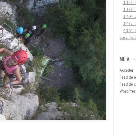
3.355 ·
3.375 ·
3.404 ·
3.482 ·
4.164 ·
Suscripci
META
Acceder
Feed de e
Feed de 
WordPres
Buscar