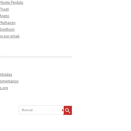
 Monte Perdido
 Poset
 Aneto
 Mulhacen
 Breithorn
ón por email
ntradas
comentarios
s.org