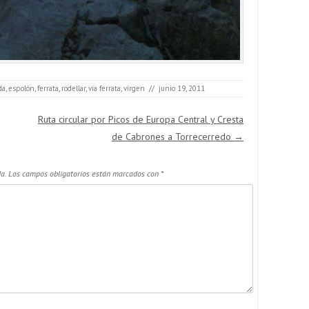
da
,
espolón
,
ferrata
,
rodellar
,
vía ferrata
,
virgen
//
junio 19, 2011
Ruta circular por Picos de Europa Central y Cresta
de Cabrones a Torrecerredo
→
a.
Los campos obligatorios están marcados con
*