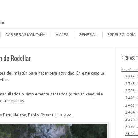
smo
CARRERAS MONTAÑA
VIAJES
GENERAL
ESPELEOLOGÍA
n de Rodellar
FICHAS 
Reseñas 
es del máscún para hacer otra actividad. En este caso la
2.265 ·
llar.
2.343 ·
2.383 ·
magullados o simplemente cansados (o tenían canguele,
2.428 ·
 tranquilitos.
2.433 
2.494 ·
 Patri, Nelson, Pablo, Rosana, Luis y yo.
2.564 ·
2.592 ·
2.648 ·