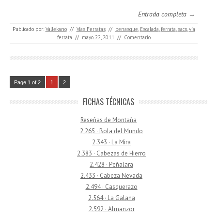
Entrada completa →
Publicado por:
Vallekano
//
Vías Ferratas
//
benasque
,
Escalada
,
ferrata
,
sacs
,
vía
ferrata
//
mayo 22, 2011
//
Comentario
Page 1 of 2
1
2
FICHAS TÉCNICAS
Reseñas de Montaña
2.265 · Bola del Mundo
2.343 · La Mira
2.383 · Cabezas de Hierro
2.428 · Peñalara
2.433 · Cabeza Nevada
2.494 · Casquerazo
2.564 · La Galana
2.592 · Almanzor