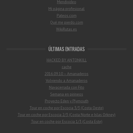
Mendivideo
Mi página profesional
Pateos.com
Qué me pierdo.com
WikiRutas.es
ÚLTIMAS ENTRADAS
HACKED BY ANTONKILL
cache
2016.09.10 – Amanaderos
Volviendo a Amanaderos
Navacerrada con Fito
Semana en pirineos
Proyecto Eden y Plymouth
Tour en coche por Escocia 3/3 (Costa Oeste)
Tour en coche por Escocia 2/3 (Costa Norte e Islas Orkney)
Tour en coche por Escocia 1/3 (Costa Este)