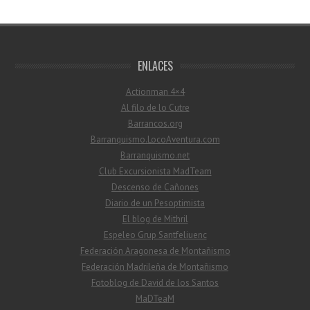
ENLACES
Actionman 4×4
Al filo de lo Cutre
Barrancos.org
Barranquismo.LocoAventura.com
Barranquismo.net
Club Excursionista MadTeam
Descenso de Cañones
Diario de un Pesoptimista
El blog de Mithril
Espeleo Grup Santfeliuenc
Federación Aragonesa de Montañismo
Federación Madrileña de Montañismo
Fotoblog de David de los Santos
MaDTeaM