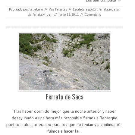
Publicado por:
Vallekano
//
Vías Ferratas
//
Escalada
,
espolón
,
ferrata
,
rodellar
,
vía ferrata
,
virgen
//
junio 19, 2011
//
Comentario
Ferrata de Sacs
Tras haber dormido mejor que la noche anterior y haber
desayunado a una hora más razonable fuimos a Benasque
pueblo a alquilar equipo para los que no tenían y a continuación
fuimos a hacer la…