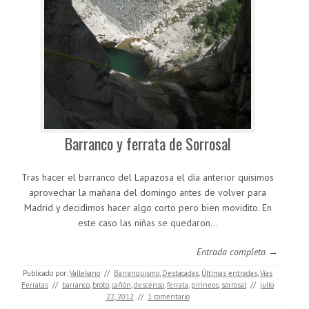
Barranco y ferrata de Sorrosal
Tras hacer el barranco del Lapazosa el día anterior quisimos
aprovechar la mañana del domingo antes de volver para
Madrid y decidimos hacer algo corto pero bien movidito. En
este caso las niñas se quedaron…
Entrada completa →
Publicado por:
Vallekano
//
Barranquismo
,
Destacadas
,
Últimas entradas
,
Vías
Ferratas
//
barranco
,
broto
,
cañón
,
descenso
,
ferrata
,
pirineos
,
sorrosal
//
julio
22, 2012
//
1 comentario