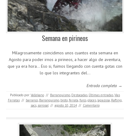
Semana en pirineos
Milagrosamente coincidimos unos cuantos esta semana en
Agosto para poder irnos a pirineos, a hacer algo de aventura,
que ya era hora… Eso si, fuimos llegando con cuenta gotas con
lo que los integrantes del…
Entrada completa →
Publicado por:
Vallekano
//
Barranquismo
,
Destacadas
,
Últimas entradas
,
Vías
Ferratas
//
barranco
,
Barranquismo
,
broto
,
ferrata
,
furco
,
gloces
,
lapazosa
,
Rafting
,
sacs
,
sorrosal
//
agosto 10, 2014
//
Comentario