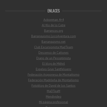
ENLACES
Actionman 4×4
Al filo de lo Cutre
Barrancos.org
Barranquismo.LocoAventura.com
Barranquismo.net
Club Excursionista MadTeam
Descenso de Cañones
Diario de un Pesoptimista
El blog de Mithril
Espeleo Grup Santfeliuenc
Federación Aragonesa de Montañismo
Federación Madrileña de Montañismo
Fotoblog de David de los Santos
MaDTeaM
Mendivideo
Mi página profesional