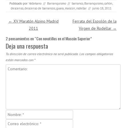
Publicado por:
Vallekano
//
Barranquismo
//
barranco
,
Barranquismo
,
cañón
,
descenso
,
descenso de barrancos
,
guara
,
mascún
,
rodellar
//
junio 18, 2011
Navegación de entradas
←
XV Maratón Alpino Madrid
Ferrata del Espolón de la
2011
Virgen de Rodellar
→
2 pensamientos en “
Con novatillos en el Mascún Superior
”
Deja una respuesta
Tu dirección de correo electrónico no será publicada.
Los campos obligatorios
están marcados con
*