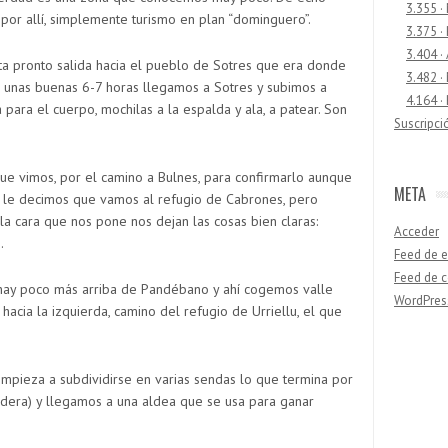
3.355 ·
or allí, simplemente turismo en plan “dominguero”.
3.375 ·
3.404 ·
ita pronto salida hacia el pueblo de Sotres que era donde
3.482 ·
 unas buenas 6-7 horas llegamos a Sotres y subimos a
4.164 ·
ara el cuerpo, mochilas a la espalda y ala, a patear. Son
Suscripci
ue vimos, por el camino a Bulnes, para confirmarlo aunque
META
 le decimos que vamos al refugio de Cabrones, pero
 la cara que nos pone nos dejan las cosas bien claras:
Acceder
.
Feed de e
Feed de 
 hay poco más arriba de Pandébano y ahí cogemos valle
WordPres
acia la izquierda, camino del refugio de Urriellu, el que
Buscar
pieza a subdividirse en varias sendas lo que termina por
adera) y llegamos a una aldea que se usa para ganar