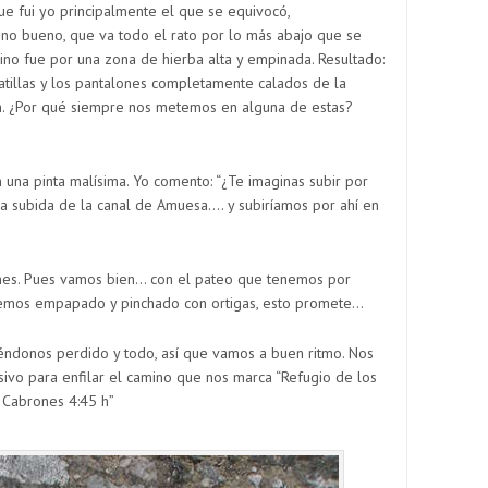
ue fui yo principalmente el que se equivocó,
no bueno, que va todo el rato por lo más abajo que se
mino fue por una zona de hierba alta y empinada. Resultado:
atillas y los pantalones completamente calados de la
ón. ¿Por qué siempre nos metemos en alguna de estas?
una pinta malísima. Yo comento: “¿Te imaginas subir por
la subida de la canal de Amuesa…. y subiríamos por ahí en
nes. Pues vamos bien… con el pateo que tenemos por
hemos empapado y pinchado con ortigas, esto promete…
iéndonos perdido y todo, así que vamos a buen ritmo. Nos
sivo para enfilar el camino que nos marca “Refugio de los
Cabrones 4:45 h”