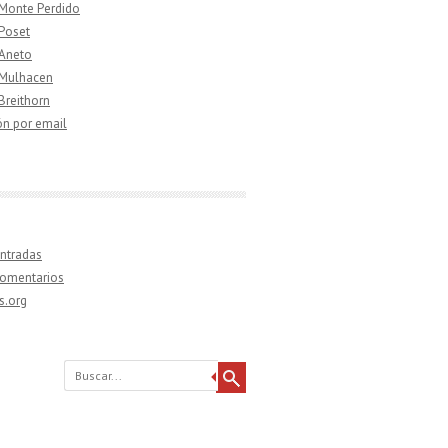
 Monte Perdido
 Poset
 Aneto
 Mulhacen
 Breithorn
ón por email
ntradas
comentarios
s.org