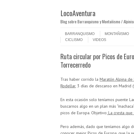
LocoAventura
Blog sobre Barranquismo y Montañismo / Alpini
Saltar al contenido
Menú
BARRANQUISMO
MONTAÑISMO
CICLISMO
VIDEOS
Ruta circular por Picos de Eur
Torrecerredo
Tras haber corrido la
Maratón Alpina de
Rodellar
, 3 días de descanso en Madrid (
En esta ocasión solo teníamos puente La
buscarnos algo en un plan más “machaca”
picos de Europa. Objetivo:
La cresta que 
Pero además, dado que teníamos algo de 
conocer mejor Picos de Europa, que la