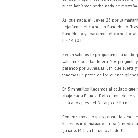
nunca habíamos hecho nada de montaña p
Así que nada, el jueves 23 por la mañan
dejaríamos el coche, en Pandébano. Tras
Pandébano y aparcamos el coche. Bocata p
las 14:30 h.
Según salimos le preguntamos a un tío q
sabíamos por donde era. Nos pregunta y
pasando por Bulnes. El “uff” que suelta y
tenemos un pateo de los güenos güenos
En 5 minutillos llegamos al collado que
abajo hacia Bulnes. Todo el mundo se va h
está a los pies del Naranjo de Bulnes.
Comenzamos a bajar y pronto la senda em
hacernos ir demasiado arriba (a media l
ganado. Mal, ya la hemos liado !!