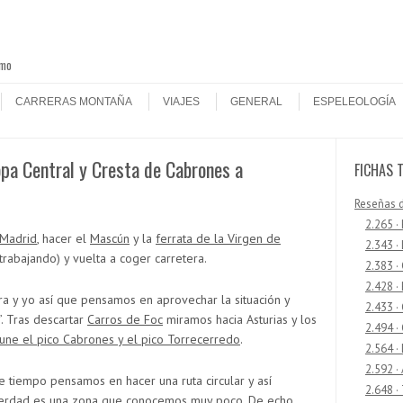
smo
CARRERAS MONTAÑA
VIAJES
GENERAL
ESPELEOLOGÍA
opa Central y Cresta de Cabrones a
FICHAS 
Reseñas 
2.265 ·
 Madrid
, hacer el
Mascún
y la
ferrata de la Virgen de
2.343 ·
trabajando) y vuelta a coger carretera.
2.383 ·
2.428 ·
ra y yo así que pensamos en aprovechar la situación y
2.433 
. Tras descartar
Carros de Foc
miramos hacia Asturias y los
2.494 ·
une el pico Cabrones y el pico Torrecerredo
.
2.564 ·
2.592 ·
tiempo pensamos en hacer una ruta circular y así
2.648 ·
 verdad es una zona que conocemos muy poco. De echo