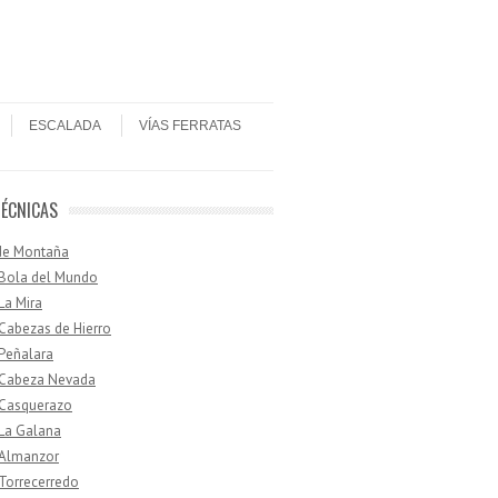
ESCALADA
VÍAS FERRATAS
TÉCNICAS
de Montaña
 Bola del Mundo
 La Mira
 Cabezas de Hierro
 Peñalara
· Cabeza Nevada
 Casquerazo
 La Galana
 Almanzor
 Torrecerredo