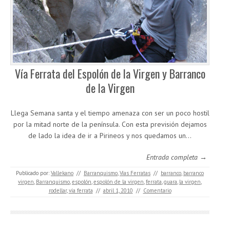
Vía Ferrata del Espolón de la Virgen y Barranco
de la Virgen
Llega Semana santa y el tiempo amenaza con ser un poco hostil
por la mitad norte de la península. Con esta previsión dejamos
de lado la idea de ir a Pirineos y nos quedamos un…
Entrada completa →
Publicado por:
Vallekano
//
Barranquismo
,
Vías Ferratas
//
barranco
,
barranco
virgen
,
Barranquismo
,
espolón
,
espolón de la virgen
,
ferrata
,
guara
,
la virgen
,
rodellar
,
vía ferrata
//
abril 1, 2010
//
Comentario