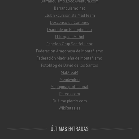
Barranquismo.LocoAventura.com
Barranquismo.net
Club Excursionista MadTeam
Descenso de Cañones
Diario de un Pesoptimista
El blog de Mithril
Espeleo Grup Santfeliuenc
Federación Aragonesa de Montañismo
Federación Madrileña de Montañismo
Fotoblog de David de los Santos
MaDTeaM
Mendivideo
Mi página profesional
Pateos.com
Qué me pierdo.com
WikiRutas.es
ÚLTIMAS ENTRADAS