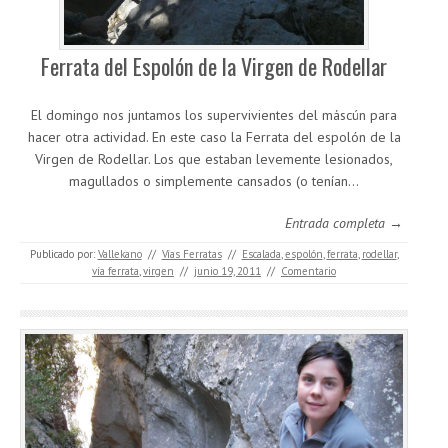
Ferrata del Espolón de la Virgen de Rodellar
El domingo nos juntamos los supervivientes del máscún para
hacer otra actividad. En este caso la Ferrata del espolón de la
Virgen de Rodellar. Los que estaban levemente lesionados,
magullados o simplemente cansados (o tenían…
Entrada completa →
Publicado por:
Vallekano
//
Vías Ferratas
//
Escalada
,
espolón
,
ferrata
,
rodellar
,
vía ferrata
,
virgen
//
junio 19, 2011
//
Comentario