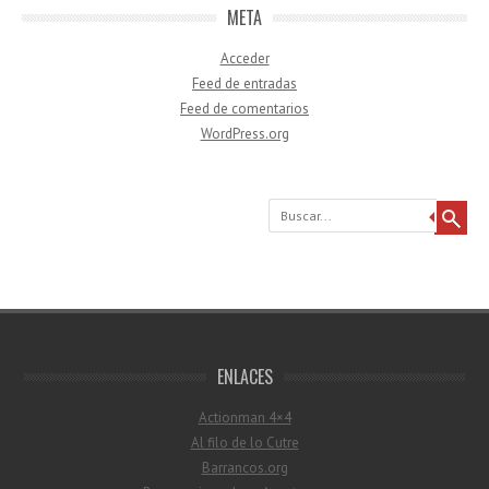
META
Acceder
Feed de entradas
Feed de comentarios
WordPress.org
Buscar
ENLACES
Actionman 4×4
Al filo de lo Cutre
Barrancos.org