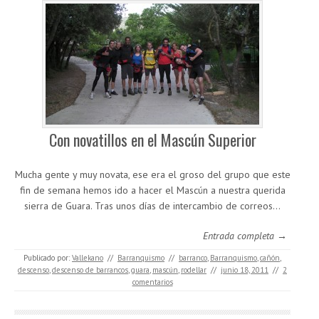
Con novatillos en el Mascún Superior
Mucha gente y muy novata, ese era el groso del grupo que este
fin de semana hemos ido a hacer el Mascún a nuestra querida
sierra de Guara. Tras unos días de intercambio de correos…
Entrada completa →
Publicado por:
Vallekano
//
Barranquismo
//
barranco
,
Barranquismo
,
cañón
,
descenso
,
descenso de barrancos
,
guara
,
mascún
,
rodellar
//
junio 18, 2011
//
2
comentarios