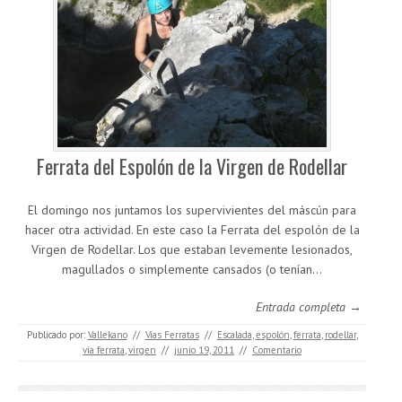
Ferrata del Espolón de la Virgen de Rodellar
El domingo nos juntamos los supervivientes del máscún para
hacer otra actividad. En este caso la Ferrata del espolón de la
Virgen de Rodellar. Los que estaban levemente lesionados,
magullados o simplemente cansados (o tenían…
Entrada completa →
Publicado por:
Vallekano
//
Vías Ferratas
//
Escalada
,
espolón
,
ferrata
,
rodellar
,
vía ferrata
,
virgen
//
junio 19, 2011
//
Comentario