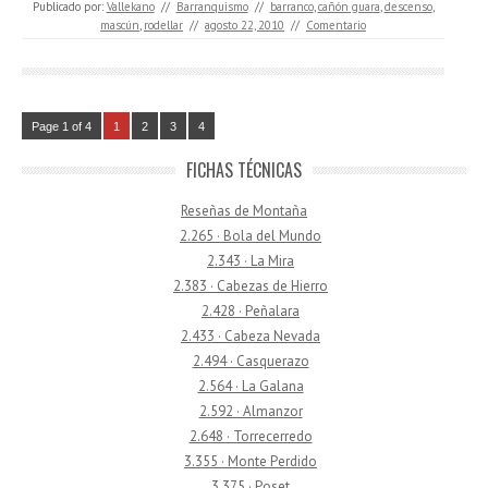
Publicado por:
Vallekano
//
Barranquismo
//
barranco
,
cañón guara
,
descenso
,
mascún
,
rodellar
//
agosto 22, 2010
//
Comentario
Page 1 of 4
1
2
3
4
FICHAS TÉCNICAS
Reseñas de Montaña
2.265 · Bola del Mundo
2.343 · La Mira
2.383 · Cabezas de Hierro
2.428 · Peñalara
2.433 · Cabeza Nevada
2.494 · Casquerazo
2.564 · La Galana
2.592 · Almanzor
2.648 · Torrecerredo
3.355 · Monte Perdido
3.375 · Poset