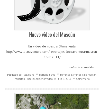
Nuevo video del Mascún
Un video de nuestra última visita.
http://www.locoaventura.com/reportajes-locoaventura/mascun-
18062011/
Entrada completa →
Publicado por:
Vallekano
//
Barranquismo
//
barranco
,
Barranquismo
,
mascún
,
reportaje
,
rodellar
,
superior
,
video
//
julio 1, 2011
//
Comentario