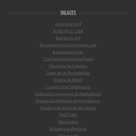
ENLACES
Actionman 4×4
Al filo de lo Cutre
Barrancos.org
Barranquismo.LocoAventura.com
Barranquismo.net
Club Excursionista MadTeam
Descenso de Cañones
Diario de un Pesoptimista
El blog de Mithril
Espeleo Grup Santfeliuenc
Federación Aragonesa de Montañismo
Federación Madrileña de Montañismo
Fotoblog de David de los Santos
MaDTeaM
Mendivideo
Mi página profesional
Pateos.com