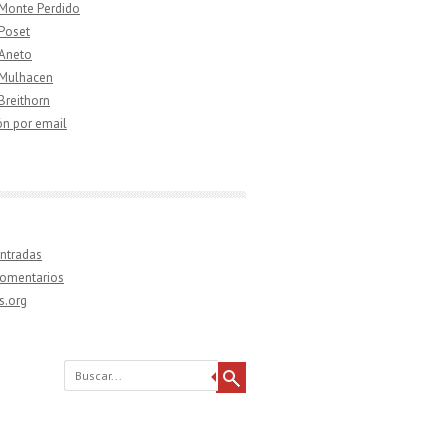
 Monte Perdido
 Poset
 Aneto
 Mulhacen
 Breithorn
ón por email
ntradas
comentarios
s.org