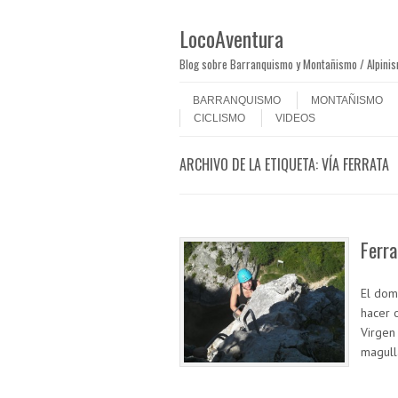
LocoAventura
Blog sobre Barranquismo y Montañismo / Alpini
Saltar al contenido
Menú
BARRANQUISMO
MONTAÑISMO
CICLISMO
VIDEOS
ARCHIVO DE LA ETIQUETA:
VÍA FERRATA
Ferra
El dom
hacer o
Virgen
magull