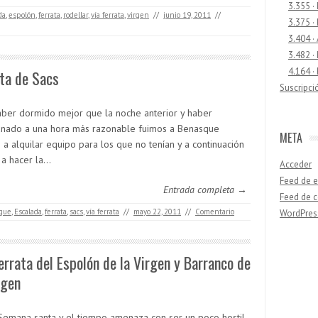
3.355 ·
da
,
espolón
,
ferrata
,
rodellar
,
vía ferrata
,
virgen
//
junio 19, 2011
//
3.375 ·
3.404 ·
3.482 ·
4.164 ·
ta de Sacs
Suscripci
aber dormido mejor que la noche anterior y haber
nado a una hora más razonable fuimos a Benasque
META
 a alquilar equipo para los que no tenían y a continuación
 a hacer la…
Acceder
Feed de e
Entrada completa →
Feed de 
que
,
Escalada
,
ferrata
,
sacs
,
vía ferrata
//
mayo 22, 2011
//
Comentario
WordPres
errata del Espolón de la Virgen y Barranco de
Buscar
rgen
Semana santa y el tiempo amenaza con ser un poco hostil