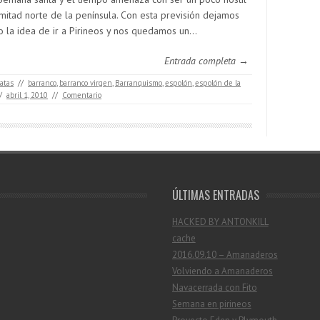
 mitad norte de la península. Con esta previsión dejamos
o la idea de ir a Pirineos y nos quedamos un…
Entrada completa →
ratas
//
barranco
,
barranco virgen
,
Barranquismo
,
espolón
,
espolón de la
/
abril 1, 2010
//
Comentario
ÚLTIMAS ENTRADAS
HACKED BY ANTONKILL
cache
2016.09.10 – Amanaderos
Volviendo a Amanaderos
Navacerrada con Fito
Semana en pirineos