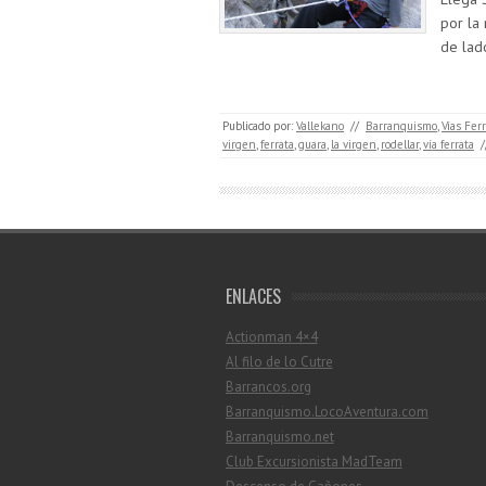
por la
de lad
Publicado por:
Vallekano
//
Barranquismo
,
Vías Fer
virgen
,
ferrata
,
guara
,
la virgen
,
rodellar
,
vía ferrata
/
ENLACES
Actionman 4×4
Al filo de lo Cutre
Barrancos.org
Barranquismo.LocoAventura.com
Barranquismo.net
Club Excursionista MadTeam