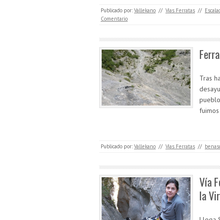
Publicado por:
Vallekano
//
Vías Ferratas
//
Escala
Comentario
Ferra
Tras h
desayu
pueblo
fuimos
Publicado por:
Vallekano
//
Vías Ferratas
//
benas
Vía F
la Vi
Llega 