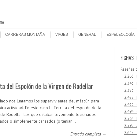
smo
CARRERAS MONTAÑA
VIAJES
GENERAL
ESPELEOLOGÍA
FICHAS 
Reseñas 
2.265 ·
2.343 ·
ta del Espolón de la Virgen de Rodellar
2.383 ·
2.428 ·
ingo nos juntamos los supervivientes del máscún para
2.433 
tra actividad. En este caso la Ferrata del espolón de la
2.494 ·
 de Rodellar. Los que estaban levemente lesionados,
2.564 ·
ados o simplemente cansados (o tenían…
2.592 ·
2.648 ·
Entrada completa →