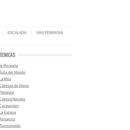
ESCALADA
VÍAS FERRATAS
TÉCNICAS
de Montaña
 Bola del Mundo
 La Mira
 Cabezas de Hierro
 Peñalara
· Cabeza Nevada
 Casquerazo
 La Galana
 Almanzor
 Torrecerredo