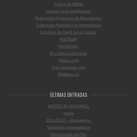
El blog de Mithril
Espeleo Grup Santfeliuenc
Federación Aragonesa de Montañismo
Federación Madrileña de Montañismo
Fotoblog de David de los Santos
MaDTeaM
Mendivideo
Mi página profesional
Pateos.com
Qué me pierdo.com
WikiRutas.es
ÚLTIMAS ENTRADAS
HACKED BY ANTONKILL
cache
2016.09.10 – Amanaderos
Volviendo a Amanaderos
Navacerrada con Fito