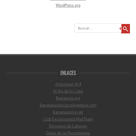
WordPress.org
Buscar
ENLACES
Actionman 4×4
Al filo de lo Cutre
Barrancos.org
Barranquismo.LocoAventura.com
Barranquismo.net
Club Excursionista MadTeam
Descenso de Cañones
Diario de un Pesoptimista