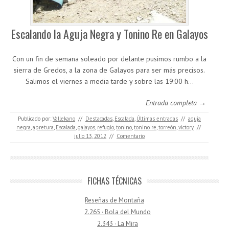
Escalando la Aguja Negra y Tonino Re en Galayos
Con un fin de semana soleado por delante pusimos rumbo a la
sierra de Gredos, a la zona de Galayos para ser más precisos.
Salimos el viernes a media tarde y sobre las 19:00 h…
Entrada completa →
Publicado por:
Vallekano
//
Destacadas
,
Escalada
,
Últimas entradas
//
aguja
negra
,
apretura
,
Escalada
,
galayos
,
refugio
,
tonino
,
tonino re
,
torreón
,
victory
//
julio 13, 2012
//
Comentario
FICHAS TÉCNICAS
Reseñas de Montaña
2.265 · Bola del Mundo
2.343 · La Mira