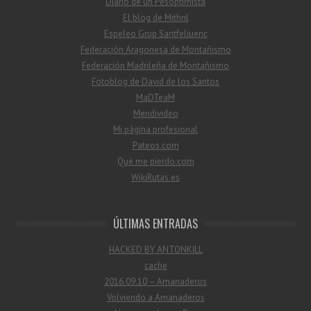
Diario de un Pesoptimista
El blog de Mithril
Espeleo Grup Santfeliuenc
Federación Aragonesa de Montañismo
Federación Madrileña de Montañismo
Fotoblog de David de los Santos
MaDTeaM
Mendivideo
Mi página profesional
Pateos.com
Qué me pierdo.com
WikiRutas.es
ÚLTIMAS ENTRADAS
HACKED BY ANTONKILL
cache
2016.09.10 – Amanaderos
Volviendo a Amanaderos