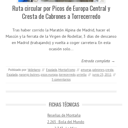
Ruta circular por Picos de Europa Central y
Cresta de Cabrones a Torrecerredo
Tras haber corrido la Maratón Alpina de Madrid, hacer el
Mascún y la ferrata de la Virgen de Rodellar, 3 días de descanso
en Madrid (trabajando) y vuelta a coger carretera. En esta
ocasión solo…
Entrada completa →
Publicado por:
Vallekano
//
Escalada
,
Montañismo
//
amuesa
,
cabrones
,
cresta
,
Escalada
,
naranjo bulnes
,
picos europa
,
torrecerredo
,
urriellu
//
junio 23, 2011
//
5 comentarios
FICHAS TÉCNICAS
Reseñas de Montaña
2.265 · Bola del Mundo