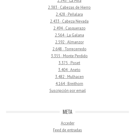
2.343 · La Mira
2.383 · Cabezas de Hierro
2.428 · Peñalara
2.433 · Cabeza Nevada
2.494 · Casquerazo
2.564 · La Galana
2.592 · Almanzor
2.648 · Torrecerredo
3.355 · Monte Perdido
3.375 · Poset
3.404 · Aneto
3.482 · Mulhacen
4.164 · Breithorn
Suscripción por email
META
Acceder
Feed de entradas