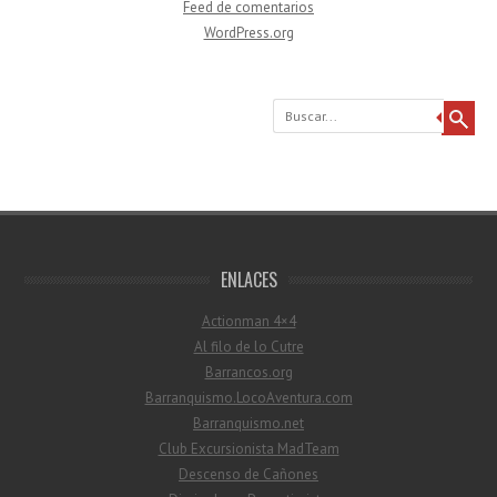
Feed de comentarios
WordPress.org
Buscar
ENLACES
Actionman 4×4
Al filo de lo Cutre
Barrancos.org
Barranquismo.LocoAventura.com
Barranquismo.net
Club Excursionista MadTeam
Descenso de Cañones