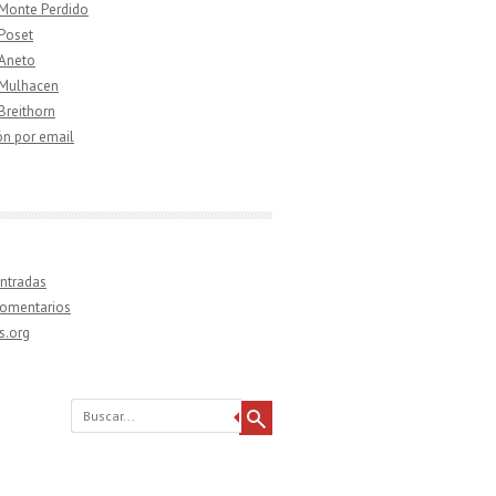
 Monte Perdido
 Poset
 Aneto
 Mulhacen
 Breithorn
ón por email
ntradas
comentarios
s.org