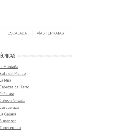
ESCALADA
VÍAS FERRATAS
TÉCNICAS
de Montaña
 Bola del Mundo
 La Mira
 Cabezas de Hierro
 Peñalara
· Cabeza Nevada
 Casquerazo
 La Galana
 Almanzor
 Torrecerredo