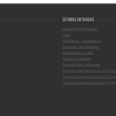
ÚLTIMAS ENTRADAS
HACKED BY ANTONKILL
cache
2016.09.10 – Amanaderos
Volviendo a Amanaderos
Navacerrada con Fito
Semana en pirineos
Proyecto Eden y Plymouth
Tour en coche por Escocia 3/3 (Cost
Tour en coche por Escocia 2/3 (Costa
Tour en coche por Escocia 1/3 (Costa