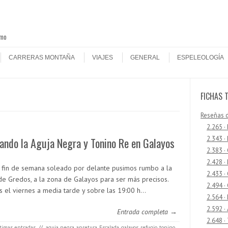
smo
CARRERAS MONTAÑA
VIAJES
GENERAL
ESPELEOLOGÍA
FICHAS 
Reseñas 
2.265 ·
2.343 ·
ando la Aguja Negra y Tonino Re en Galayos
2.383 ·
2.428 ·
 fin de semana soleado por delante pusimos rumbo a la
2.433 
 de Gredos, a la zona de Galayos para ser más precisos.
2.494 ·
s el viernes a media tarde y sobre las 19:00 h…
2.564 ·
2.592 ·
Entrada completa →
2.648 ·
timas entradas
//
aguja negra
,
apretura
,
Escalada
,
galayos
,
refugio
,
tonino
,