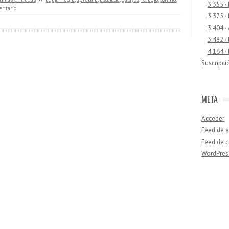
3.355 ·
ntario
3.375 ·
3.404 ·
3.482 ·
4.164 ·
Suscripci
META
Acceder
Feed de e
Feed de 
WordPres
Buscar