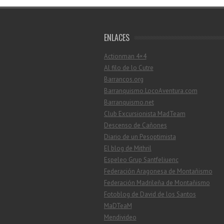
ENLACES
Actionman 4×4
Al filo de lo Cutre
Barrancos.org
Barranquismo.LocoAventura.com
Barranquismo.net
Club Excursionista MadTeam
Descenso de Cañones
Diario de un Pesoptimista
El blog de Mithril
Espeleo Grup Santfeliuenc
Federación Aragonesa de Montañismo
Federación Madrileña de Montañismo
Fotoblog de David de los Santos
MaDTeaM
Mendivideo