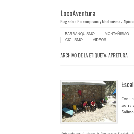
LocoAventura
Blog sobre Barranquismo y Montañismo / Alpini
Saltar al contenido
Menú
BARRANQUISMO
MONTAÑISMO
CICLISMO
VIDEOS
ARCHIVO DE LA ETIQUETA:
APRETURA
Escal
Con un
sierra
Salimo
Publicado por:
Vallekano
//
Destacadas
,
Escalada
,
Úl