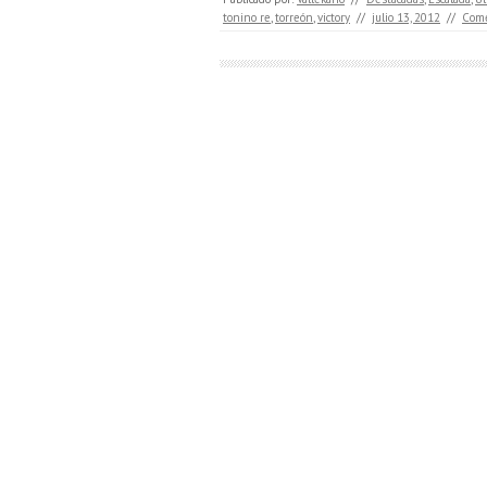
tonino re
,
torreón
,
victory
//
julio 13, 2012
//
Come