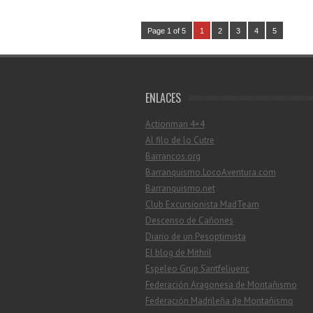
Page 1 of 5
1
2
3
4
5
ENLACES
Actionman 4×4
Al filo de lo Cutre
Barrancos.org
Barranquismo.LocoAventura.com
Barranquismo.net
Club Excursionista MadTeam
Descenso de Cañones
Diario de un Pesoptimista
El blog de Mithril
Espeleo Grup Santfeliuenc
Federación Aragonesa de Montañismo
Federación Madrileña de Montañismo