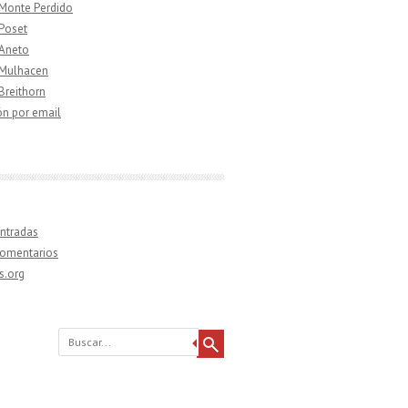
 Monte Perdido
 Poset
 Aneto
 Mulhacen
 Breithorn
ón por email
ntradas
comentarios
s.org