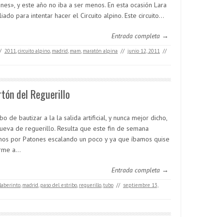
nes», y este año no iba a ser menos. En esta ocasión Lara
iado para intentar hacer el Circuito alpino. Este circuito…
Entrada completa →
/
2011
,
circuito alpino
,
madrid
,
mam
,
maratón alpina
//
junio 12, 2011
//
rtón del Reguerillo
bo de bautizar a la la salida artificial, y nunca mejor dicho,
cueva de reguerillo. Resulta que este fin de semana
mos por Patones escalando un poco y ya que íbamos quise
arme a…
Entrada completa →
laberinto
,
madrid
,
paso del estribo
,
reguerillo
,
tubo
//
septiembre 13,