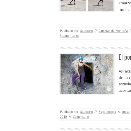
«marro
me ha l
Publicado por:
Vallekano
//
Carreras de Montaña
/
3 comentarios
El po
Así aca
de la 
estuvi
acerc
Publicado por:
Vallekano
//
Espeleología
//
cueva
,
2010
//
Comentario