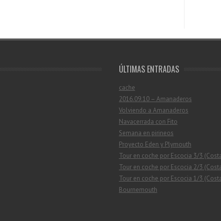
ÚLTIMAS ENTRADAS
cache
2016.09.10 – Amanaderos
Volviendo a Amanaderos
Navacerrada con Fito
Semana en pirineos
Proyecto Eden y Plymouth
Tour en coche por Escocia 3/3 (Cost
Tour en coche por Escocia 2/3 (Costa
Tour en coche por Escocia 1/3 (Costa
Bournemouth