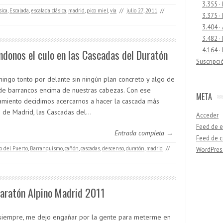
3.355 ·
sica
,
Escalada
,
escalada clásica
,
madrid
,
pico miel
,
vía
//
julio 27, 2011
//
3.375 ·
3.404 ·
3.482 ·
4.164 ·
donos el culo en las Cascadas del Duratón
Suscripci
ingo tonto por delante sin ningún plan concreto y algo de
e barrancos encima de nuestras cabezas. Con ese
META
amiento decidimos acercarnos a hacer la cascada más
 de Madrid, las Cascadas del…
Acceder
Feed de e
Entrada completa →
Feed de 
o del Puerto
,
Barranquismo
,
cañón
,
cascadas
,
descenso
,
duratón
,
madrid
//
WordPres
Buscar
aratón Alpino Madrid 2011
iempre, me dejo engañar por la gente para meterme en