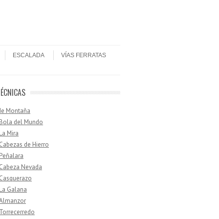
ESCALADA
VÍAS FERRATAS
TÉCNICAS
de Montaña
 Bola del Mundo
 La Mira
 Cabezas de Hierro
 Peñalara
· Cabeza Nevada
 Casquerazo
 La Galana
 Almanzor
 Torrecerredo