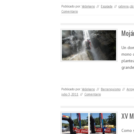
Publicado por:
Vallekano
//
Escalada
//
cabrera
,
clá
Comentario
Moján
Un dom
mono d
plante
grande
Publicado por:
Vallekano
//
Barranquismo
//
Arroy
julio 3, 2011
//
Comentario
XV M
Como s