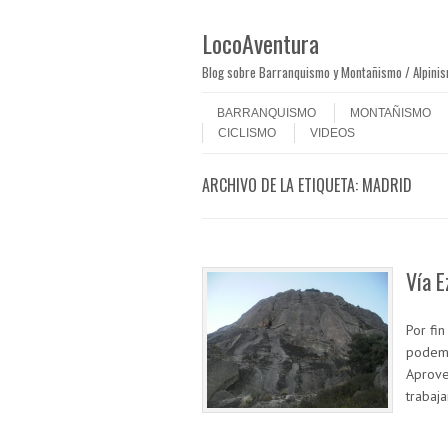
LocoAventura
Blog sobre Barranquismo y Montañismo / Alpini
Saltar al contenido
Menú
BARRANQUISMO
MONTAÑISMO
CICLISMO
VIDEOS
ARCHIVO DE LA ETIQUETA:
MADRID
Vía E
Por fi
podemo
Aprove
trabaj