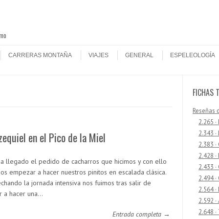
smo
CARRERAS MONTAÑA
VIAJES
GENERAL
ESPELEOLOGÍA
FICHAS 
Reseñas 
2.265 ·
2.343 ·
zequiel en el Pico de la Miel
2.383 ·
2.428 ·
n a llegado el pedido de cacharros que hicimos y con ello
2.433 
s empezar a hacer nuestros pinitos en escalada clásica.
2.494 ·
chando la jornada intensiva nos fuimos tras salir de
2.564 ·
ar a hacer una…
2.592 ·
2.648 ·
Entrada completa →