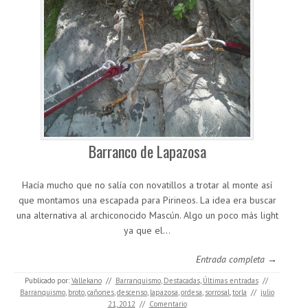
Barranco de Lapazosa
Hacía mucho que no salía con novatillos a trotar al monte así
que montamos una escapada para Pirineos. La idea era buscar
una alternativa al archiconocido Mascún. Algo un poco más light
ya que el…
Entrada completa →
Publicado por:
Vallekano
//
Barranquismo
,
Destacadas
,
Últimas entradas
//
Barranquismo
,
broto
,
cañones
,
descenso
,
lapazosa
,
ordesa
,
sorrosal
,
torla
//
julio
21, 2012
//
Comentario