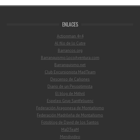
ENLACES
Actionman 4×4
Al filo de lo Cutre
Barrancos.org
Barranquismo.LocoAventura.com
Barranquismo.net
Club Excursionista MadTeam
Descenso de Cañones
Diario de un Pesoptimista
El blog de Mithril
Espeleo Grup Santfeliuenc
Federación Aragonesa de Montañismo
Federación Madrileña de Montañismo
Fotoblog de David de los Santos
MaDTeaM
Mendivideo