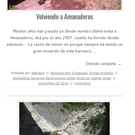
Volviendo a Amanaderos
Muchos años han pasado ya desde nuestra última visita a
Amanaderos, allá por el año 2007…cuanto ha llovido desde
entonces…. La razón de volver es porque siempre he tenido un
gran recuerdo de este barranco.…
Entrada completa →
Publicado por:
Vallekano
//
Barranquismo
,
Destacadas
,
Últimas entradas
//
amanaderos
,
barrancos
,
Barranquismo
,
cañón
,
descenso
,
riodeva
,
teruel
//
septiembre 10, 2016
//
Comentario