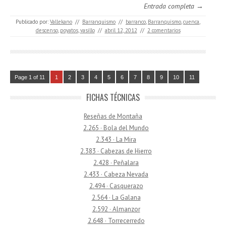
Entrada completa →
Publicado por:
Vallekano
//
Barranquismo
//
barranco
,
Barranquismo
,
cuenca
,
descenso
,
poyatos
,
vasillo
//
abril 12, 2012
//
2 comentarios
Page 1 of 11
1
2
3
4
5
6
7
8
9
10
11
FICHAS TÉCNICAS
Reseñas de Montaña
2.265 · Bola del Mundo
2.343 · La Mira
2.383 · Cabezas de Hierro
2.428 · Peñalara
2.433 · Cabeza Nevada
2.494 · Casquerazo
2.564 · La Galana
2.592 · Almanzor
2.648 · Torrecerredo