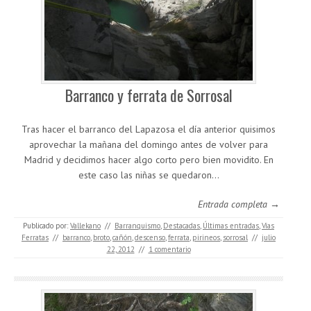
Barranco y ferrata de Sorrosal
Tras hacer el barranco del Lapazosa el día anterior quisimos
aprovechar la mañana del domingo antes de volver para
Madrid y decidimos hacer algo corto pero bien movidito. En
este caso las niñas se quedaron…
Entrada completa →
Publicado por:
Vallekano
//
Barranquismo
,
Destacadas
,
Últimas entradas
,
Vías
Ferratas
//
barranco
,
broto
,
cañón
,
descenso
,
ferrata
,
pirineos
,
sorrosal
//
julio
22, 2012
//
1 comentario