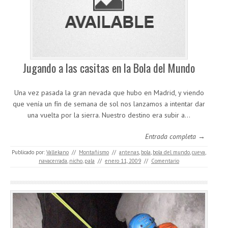
Jugando a las casitas en la Bola del Mundo
Una vez pasada la gran nevada que hubo en Madrid, y viendo
que venía un fín de semana de sol nos lanzamos a intentar dar
una vuelta por la sierra. Nuestro destino era subir a…
Entrada completa →
Publicado por:
Vallekano
//
Montañismo
//
antenas
,
bola
,
bola del mundo
,
cueva
,
navacerrada
,
nicho
,
pala
//
enero 11, 2009
//
Comentario