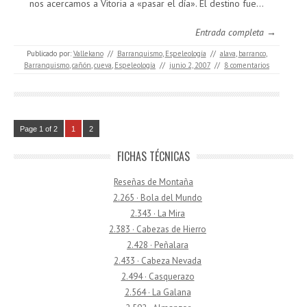
nos acercamos a Vitoria a «pasar el día». El destino fue…
Entrada completa →
Publicado por:
Vallekano
//
Barranquismo
,
Espeleología
//
alava
,
barranco
,
Barranquismo
,
cañón
,
cueva
,
Espeleología
//
junio 2, 2007
//
8 comentarios
Page 1 of 2
1
2
FICHAS TÉCNICAS
Reseñas de Montaña
2.265 · Bola del Mundo
2.343 · La Mira
2.383 · Cabezas de Hierro
2.428 · Peñalara
2.433 · Cabeza Nevada
2.494 · Casquerazo
2.564 · La Galana