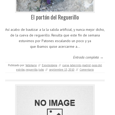
El portón del Reguerillo
Así acabo de bautizar a la la salida artificial, y nunca mejor dicho,
de la cueva de reguerillo. Resulta que este fin de semana
estuvimos por Patones escalando un poco y ya
que íbamos quise acercarme a…
Entrada completa →
Publicado por:
Vallekano
//
Espeleología
//
cueva
,
laberinto
,
madrid
,
paso del
estribo
,
reguerillo
,
tubo
//
septiembre 13, 2010
//
Comentario