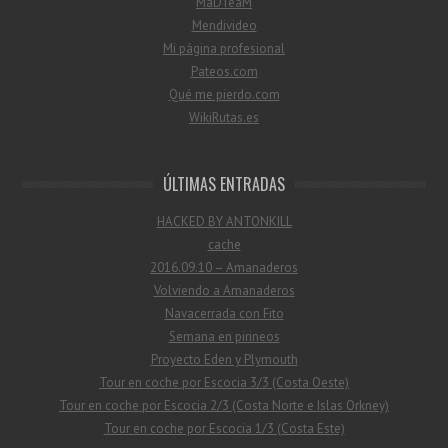
MaDTeaM
Mendivideo
Mi página profesional
Pateos.com
Qué me pierdo.com
WikiRutas.es
ÚLTIMAS ENTRADAS
HACKED BY ANTONKILL
cache
2016.09.10 – Amanaderos
Volviendo a Amanaderos
Navacerrada con Fito
Semana en pirineos
Proyecto Eden y Plymouth
Tour en coche por Escocia 3/3 (Costa Oeste)
Tour en coche por Escocia 2/3 (Costa Norte e Islas Orkney)
Tour en coche por Escocia 1/3 (Costa Este)