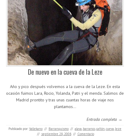
De nuevo en la cueva de la Leze
Año y pico después volvemos a la cueva de la Leze. En esta
ocasión fuimos Lara, Rocio, Yolanda, Patri y el menda. Salimos de
Madrid prontito y tras unas cuantas horas de viaje nos
plantamos…
Entrada completa →
Publicado por:
Vallekano
//
Barranquismo
//
alava
,
barranco
,
cañón
,
cueva
,
leze
//
septiembre 28, 2008
//
Comentario