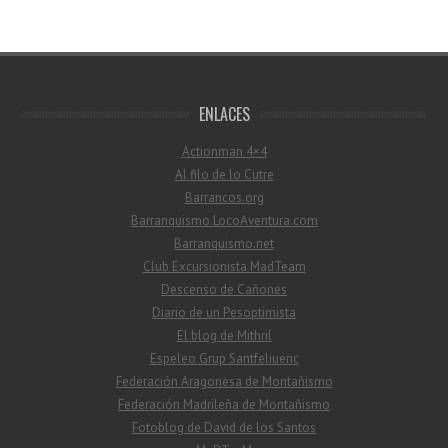
ENLACES
Actionman 4×4
Al filo de lo Cutre
Barrancos.org
Barranquismo.LocoAventura.com
Barranquismo.net
Club Excursionista MadTeam
Descenso de Cañones
Diario de un Pesoptimista
El blog de Mithril
Espeleo Grup Santfeliuenc
Federación Aragonesa de Montañismo
Federación Madrileña de Montañismo
Fotoblog de David de los Santos