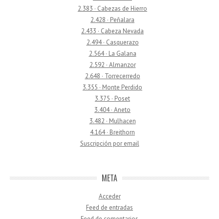
2.383 · Cabezas de Hierro
2.428 · Peñalara
2.433 · Cabeza Nevada
2.494 · Casquerazo
2.564 · La Galana
2.592 · Almanzor
2.648 · Torrecerredo
3.355 · Monte Perdido
3.375 · Poset
3.404 · Aneto
3.482 · Mulhacen
4.164 · Breithorn
Suscripción por email
META
Acceder
Feed de entradas
Feed de comentarios