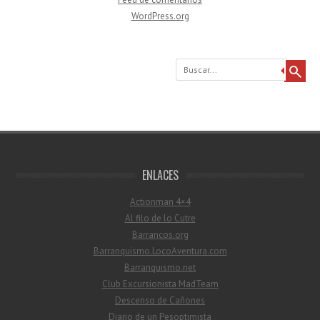
WordPress.org
Buscar
ENLACES
Actionman 4×4
Al filo de lo Cutre
Barrancos.org
Barranquismo.LocoAventura.com
Barranquismo.net
Club Excursionista MadTeam
Descenso de Cañones
Diario de un Pesoptimista