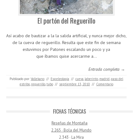
El portón del Reguerillo
Así acabo de bautizar a la la salida artificial, y nunca mejor dicho,
de la cueva de reguerillo. Resulta que este fin de semana
estuvimos por Patones escalando un poco y ya
que íbamos quise acercarme a…
Entrada completa →
Publicado por:
Vallekano
//
Espeleología
//
cueva
,
laberinto
,
madrid
,
paso del
estribo
,
reguerillo
,
tubo
//
septiembre 13, 2010
//
Comentario
FICHAS TÉCNICAS
Reseñas de Montaña
2.265 · Bola del Mundo
2.343 · La Mira