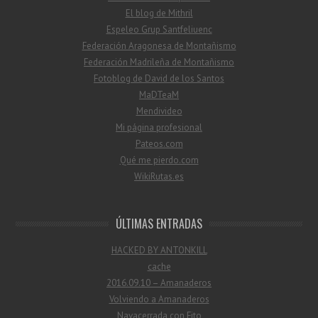
El blog de Mithril
Espeleo Grup Santfeliuenc
Federación Aragonesa de Montañismo
Federación Madrileña de Montañismo
Fotoblog de David de los Santos
MaDTeaM
Mendivideo
Mi página profesional
Pateos.com
Qué me pierdo.com
WikiRutas.es
ÚLTIMAS ENTRADAS
HACKED BY ANTONKILL
cache
2016.09.10 – Amanaderos
Volviendo a Amanaderos
Navacerrada con Fito