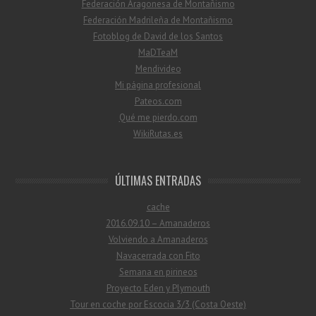
Federación Aragonesa de Montañismo
Federación Madrileña de Montañismo
Fotoblog de David de los Santos
MaDTeaM
Mendivideo
Mi página profesional
Pateos.com
Qué me pierdo.com
WikiRutas.es
ÚLTIMAS ENTRADAS
cache
2016.09.10 – Amanaderos
Volviendo a Amanaderos
Navacerrada con Fito
Semana en pirineos
Proyecto Eden y Plymouth
Tour en coche por Escocia 3/3 (Costa Oeste)