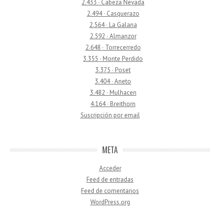
2.433 · Cabeza Nevada
2.494 · Casquerazo
2.564 · La Galana
2.592 · Almanzor
2.648 · Torrecerredo
3.355 · Monte Perdido
3.375 · Poset
3.404 · Aneto
3.482 · Mulhacen
4.164 · Breithorn
Suscripción por email
META
Acceder
Feed de entradas
Feed de comentarios
WordPress.org