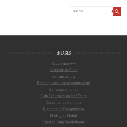
Buscar
ENLACES
Actionman 4×4
Al filo de lo Cutre
Barrancos.org
Barranquismo.LocoAventura.com
Barranquismo.net
Club Excursionista MadTeam
Descenso de Cañones
Diario de un Pesoptimista
El blog de Mithril
Espeleo Grup Santfeliuenc