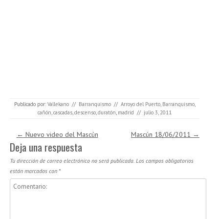
Publicado por:
Vallekano
//
Barranquismo
//
Arroyo del Puerto
,
Barranquismo
,
cañón
,
cascadas
,
descenso
,
duratón
,
madrid
//
julio 3, 2011
Navegación de entradas
←
Nuevo video del Mascún
Mascún 18/06/2011
→
Deja una respuesta
Tu dirección de correo electrónico no será publicada.
Los campos obligatorios
están marcados con
*