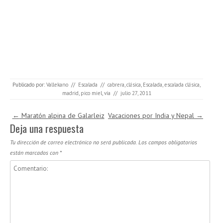
Publicado por:
Vallekano
//
Escalada
//
cabrera
,
clásica
,
Escalada
,
escalada clásica
,
madrid
,
pico miel
,
vía
//
julio 27, 2011
Navegación de entradas
←
Maratón alpina de Galarleiz
Vacaciones por India y Nepal
→
Deja una respuesta
Tu dirección de correo electrónico no será publicada.
Los campos obligatorios
están marcados con
*