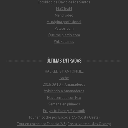
Fotoblog de David de los Santos
MaDTeaM
Mendivideo
Mi página profesional
Pateos.com
Qué me pierdo.com
WikiRutas.es
ÚLTIMAS ENTRADAS
HACKED BY ANTONKILL
cache
2016.09.10 – Amanaderos
Volviendo a Amanaderos
Navacerrada con Fito
Semana en pirineos
Proyecto Eden y Plymouth
Tour en coche por Escocia 3/3 (Costa Oeste)
Tour en coche por Escocia 2/3 (Costa Norte e Islas Orkney)