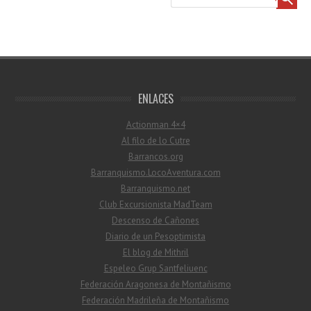
ENLACES
Actionman 4×4
Al filo de lo Cutre
Barrancos.org
Barranquismo.LocoAventura.com
Barranquismo.net
Club Excursionista MadTeam
Descenso de Cañones
Diario de un Pesoptimista
El blog de Mithril
Espeleo Grup Santfeliuenc
Federación Aragonesa de Montañismo
Federación Madrileña de Montañismo