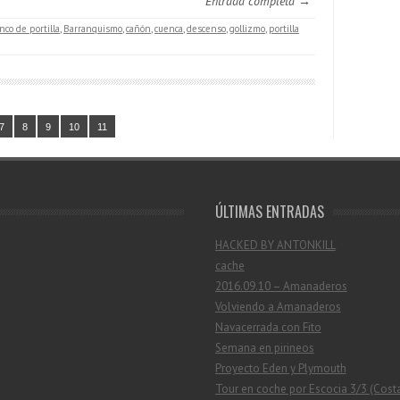
Entrada completa →
nco de portilla
,
Barranquismo
,
cañón
,
cuenca
,
descenso
,
gollizmo
,
portilla
7
8
9
10
11
ÚLTIMAS ENTRADAS
HACKED BY ANTONKILL
cache
2016.09.10 – Amanaderos
Volviendo a Amanaderos
Navacerrada con Fito
Semana en pirineos
Proyecto Eden y Plymouth
Tour en coche por Escocia 3/3 (Cost