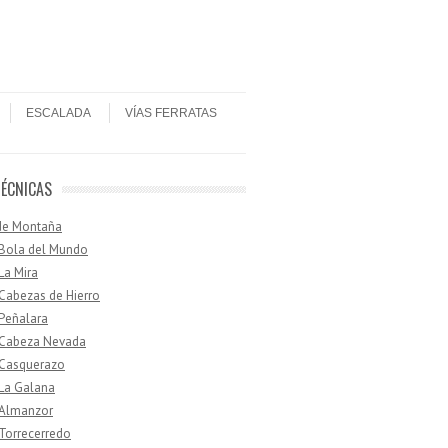
ESCALADA
VÍAS FERRATAS
TÉCNICAS
de Montaña
 Bola del Mundo
 La Mira
 Cabezas de Hierro
 Peñalara
· Cabeza Nevada
 Casquerazo
 La Galana
 Almanzor
 Torrecerredo