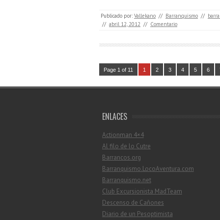
Publicado por:
Vallekano
//
Barranquismo
//
barra
//
abril 12, 2012
//
Comentario
Page 1 of 11
1
2
3
4
5
6
ENLACES
Actionman 4×4
Al filo de lo Cutre
Barrancos.org
Barranquismo.LocoAventura.com
Barranquismo.net
Club Excursionista MadTeam
Descenso de Cañones
Diario de un Pesoptimista