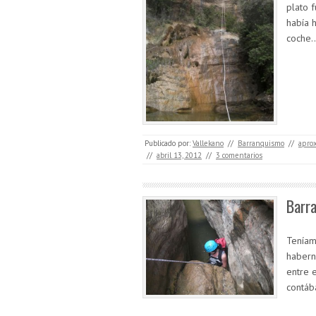
plato f
había 
coche
Publicado por:
Vallekano
//
Barranquismo
//
apro
//
abril 13, 2012
//
3 comentarios
Barra
Teníam
habern
entre 
contá