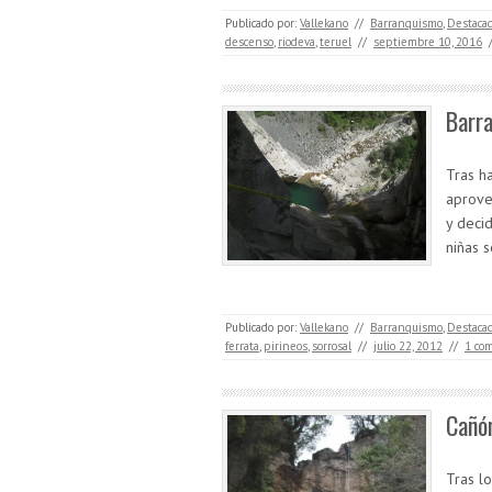
Publicado por:
Vallekano
//
Barranquismo
,
Destaca
descenso
,
riodeva
,
teruel
//
septiembre 10, 2016
Barra
Tras h
aprove
y deci
niñas 
Publicado por:
Vallekano
//
Barranquismo
,
Destaca
ferrata
,
pirineos
,
sorrosal
//
julio 22, 2012
//
1 co
Cañón
Tras l