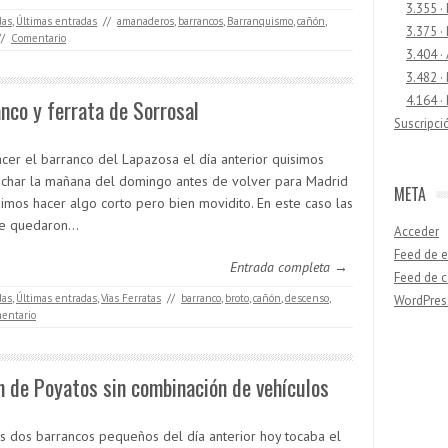
3.355 ·
das
,
Últimas entradas
//
amanaderos
,
barrancos
,
Barranquismo
,
cañón
,
3.375 ·
//
Comentario
3.404 ·
3.482 ·
4.164 ·
nco y ferrata de Sorrosal
Suscripci
acer el barranco del Lapazosa el día anterior quisimos
char la mañana del domingo antes de volver para Madrid
META
dimos hacer algo corto pero bien movidito. En este caso las
se quedaron…
Acceder
Feed de e
Entrada completa →
Feed de 
das
,
Últimas entradas
,
Vías Ferratas
//
barranco
,
broto
,
cañón
,
descenso
,
WordPres
mentario
Buscar
 de Poyatos sin combinación de vehículos
os dos barrancos pequeños del día anterior hoy tocaba el