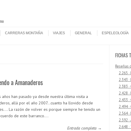
smo
CARRERAS MONTAÑA
VIAJES
GENERAL
ESPELEOLOGÍA
FICHAS 
Reseñas 
2.265 ·
2.343 ·
iendo a Amanaderos
2.383 ·
2.428 ·
 años han pasado ya desde nuestra última visita a
2.433 
eros, allá por el año 2007…cuanto ha llovido desde
2.494 ·
es…. La razón de volver es porque siempre he tenido un
2.564 ·
ecuerdo de este barranco.…
2.592 ·
2.648 ·
Entrada completa →