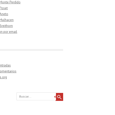
 Monte Perdido
 Poset
 Aneto
 Mulhacen
 Breithorn
ón por email
ntradas
comentarios
s.org