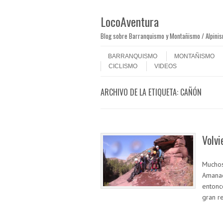
LocoAventura
Blog sobre Barranquismo y Montañismo / Alpini
Saltar al contenido
Menú
BARRANQUISMO
MONTAÑISMO
CICLISMO
VIDEOS
ARCHIVO DE LA ETIQUETA:
CAÑÓN
Volv
Muchos
Amanad
entonc
gran r