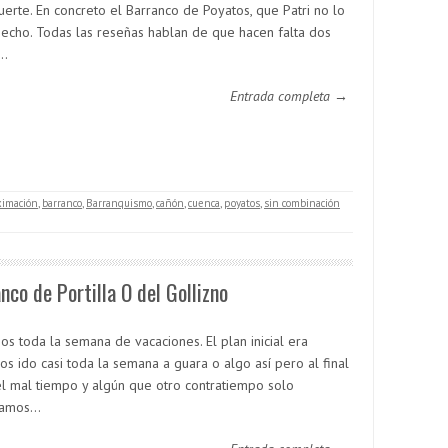
uerte. En concreto el Barranco de Poyatos, que Patri no lo
hecho. Todas las reseñas hablan de que hacen falta dos
.…
Entrada completa →
ximación
,
barranco
,
Barranquismo
,
cañón
,
cuenca
,
poyatos
,
sin combinación
nco de Portilla O del Gollizno
os toda la semana de vacaciones. El plan inicial era
os ido casi toda la semana a guara o algo así pero al final
el mal tiempo y algún que otro contratiempo solo
bamos…