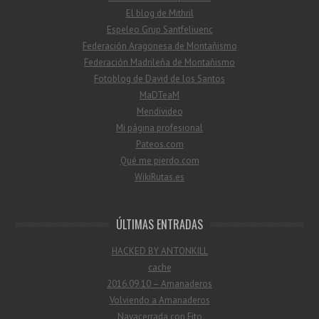
El blog de Mithril
Espeleo Grup Santfeliuenc
Federación Aragonesa de Montañismo
Federación Madrileña de Montañismo
Fotoblog de David de los Santos
MaDTeaM
Mendivideo
Mi página profesional
Pateos.com
Qué me pierdo.com
WikiRutas.es
ÚLTIMAS ENTRADAS
HACKED BY ANTONKILL
cache
2016.09.10 – Amanaderos
Volviendo a Amanaderos
Navacerrada con Fito