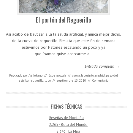
El portón del Reguerillo
Así acabo de bautizar a la la salida artificial, y nunca mejor dicho,
de la cueva de reguerillo. Resulta que este fin de semana
estuvimos por Patones escalando un poco y ya
que íbamos quise acercarme a…
Entrada completa →
Publicado por:
Vallekano
//
Espeleología
//
cueva
,
laberinto
,
madrid
,
paso del
estribo
,
reguerillo
,
tubo
//
septiembre 13, 2010
//
Comentario
FICHAS TÉCNICAS
Reseñas de Montaña
2.265 · Bola del Mundo
2.343 · La Mira