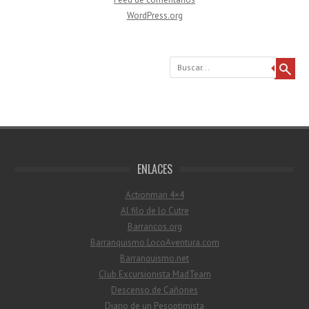
WordPress.org
Buscar
ENLACES
Actionman 4×4
Al filo de lo Cutre
Barrancos.org
Barranquismo.LocoAventura.com
Barranquismo.net
Club Excursionista MadTeam
Descenso de Cañones
Diario de un Pesoptimista