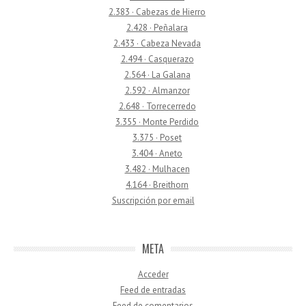
2.383 · Cabezas de Hierro
2.428 · Peñalara
2.433 · Cabeza Nevada
2.494 · Casquerazo
2.564 · La Galana
2.592 · Almanzor
2.648 · Torrecerredo
3.355 · Monte Perdido
3.375 · Poset
3.404 · Aneto
3.482 · Mulhacen
4.164 · Breithorn
Suscripción por email
META
Acceder
Feed de entradas
Feed de comentarios