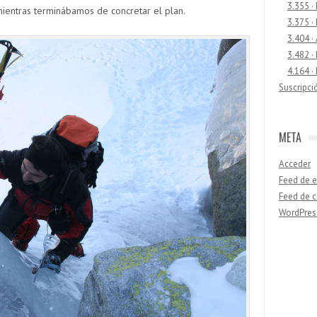
3.355 ·
mientras terminábamos de concretar el plan.
3.375 ·
3.404 ·
3.482 ·
4.164 ·
Suscripci
META
Acceder
Feed de e
Feed de 
WordPres
Buscar