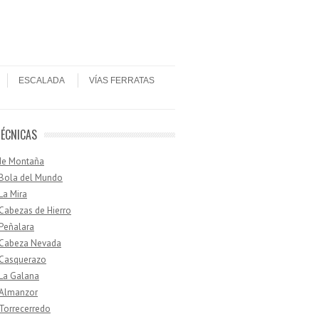
ESCALADA
VÍAS FERRATAS
TÉCNICAS
de Montaña
 Bola del Mundo
 La Mira
 Cabezas de Hierro
 Peñalara
· Cabeza Nevada
 Casquerazo
 La Galana
 Almanzor
 Torrecerredo