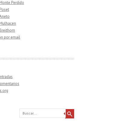
 Monte Perdido
 Poset
 Aneto
 Mulhacen
 Breithorn
ón por email
ntradas
comentarios
s.org