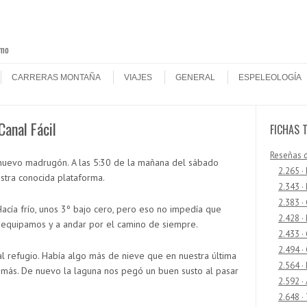
smo
CARRERAS MONTAÑA
VIAJES
GENERAL
ESPELEOLOGÍA
Canal Fácil
FICHAS 
Reseñas 
nuevo madrugón. A las 5:30 de la mañana del sábado
2.265 ·
stra conocida plataforma.
2.343 ·
2.383 ·
cía frío, unos 3º bajo cero, pero eso no impedía que
2.428 ·
equipamos y a andar por el camino de siempre.
2.433 
2.494 ·
l refugio. Había algo más de nieve que en nuestra última
2.564 ·
a más. De nuevo la laguna nos pegó un buen susto al pasar
2.592 ·
2.648 ·