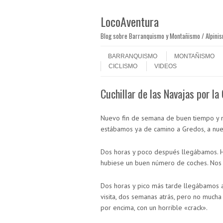
LocoAventura
Blog sobre Barranquismo y Montañismo / Alpini
Saltar al contenido
Menú
BARRANQUISMO
MONTAÑISMO
CICLISMO
VIDEOS
Cuchillar de las Navajas por la 
Nuevo fin de semana de buen tiempo y 
estábamos ya de camino a Gredos, a nue
Dos horas y poco después llegábamos. Ha
hubiese un buen número de coches. Nos 
Dos horas y pico más tarde llegábamos a
visita, dos semanas atrás, pero no much
por encima, con un horrible «crack».